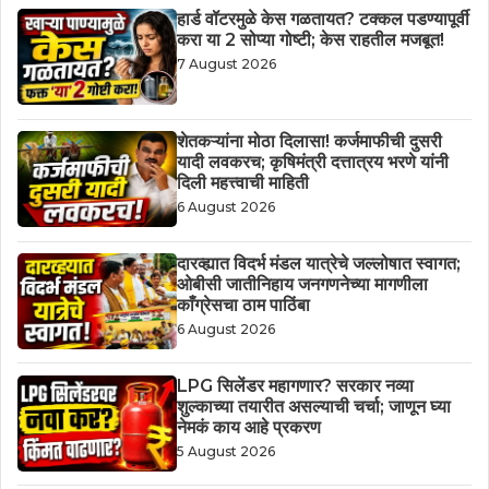
हार्ड वॉटरमुळे केस गळतायत? टक्कल पडण्यापूर्वी
करा या 2 सोप्या गोष्टी; केस राहतील मजबूत!
7 August 2026
शेतकऱ्यांना मोठा दिलासा! कर्जमाफीची दुसरी
यादी लवकरच; कृषिमंत्री दत्तात्रय भरणे यांनी
दिली महत्त्वाची माहिती
6 August 2026
दारव्ह्यात विदर्भ मंडल यात्रेचे जल्लोषात स्वागत;
ओबीसी जातीनिहाय जनगणनेच्या मागणीला
काँग्रेसचा ठाम पाठिंबा
6 August 2026
LPG सिलेंडर महागणार? सरकार नव्या
शुल्काच्या तयारीत असल्याची चर्चा; जाणून घ्या
नेमकं काय आहे प्रकरण
5 August 2026