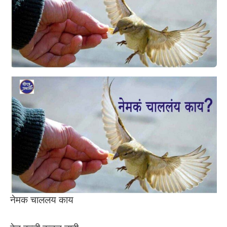
नेमक चाललय काय