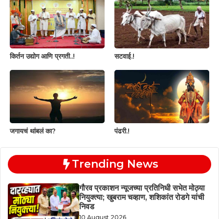
किर्तन उद्योग आणि प्रगती..!
सटवाई.!
जगायचं थांबलं का?
पंढरी.!
Trending News
गौरव प्रकाशन न्यूजच्या प्रतिनिधी सभेत मोठ्या
नियुक्त्या; खुबराम चव्हाण, शशिकांत रोडगे यांची
निवड
10 August 2026