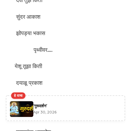
देवा तुझे किती
सुंदर आकाश
झोपड्या भकास
पृथ्वीवर….
येशू तूझा किती
दयाळू प्रकाश
हे वाचा
‘गुरूदर्शन’
Apr 30, 2026