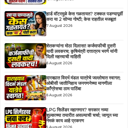
हार्ड वॉटरमुळे केस गळतायत? टक्कल पडण्यापूर्वी
करा या 2 सोप्या गोष्टी; केस राहतील मजबूत!
7 August 2026
शेतकऱ्यांना मोठा दिलासा! कर्जमाफीची दुसरी
यादी लवकरच; कृषिमंत्री दत्तात्रय भरणे यांनी
दिली महत्त्वाची माहिती
6 August 2026
दारव्ह्यात विदर्भ मंडल यात्रेचे जल्लोषात स्वागत;
ओबीसी जातीनिहाय जनगणनेच्या मागणीला
काँग्रेसचा ठाम पाठिंबा
6 August 2026
LPG सिलेंडर महागणार? सरकार नव्या
शुल्काच्या तयारीत असल्याची चर्चा; जाणून घ्या
नेमकं काय आहे प्रकरण
5 August 2026