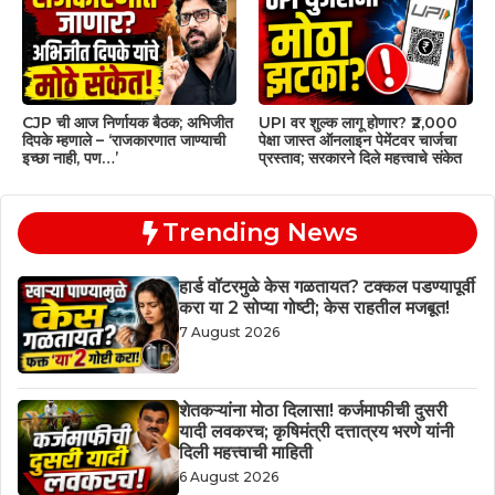
CJP ची आज निर्णायक बैठक; अभिजीत
UPI वर शुल्क लागू होणार? ₹2,000
दिपके म्हणाले – ‘राजकारणात जाण्याची
पेक्षा जास्त ऑनलाइन पेमेंटवर चार्जचा
इच्छा नाही, पण…’
प्रस्ताव; सरकारने दिले महत्त्वाचे संकेत
Trending News
हार्ड वॉटरमुळे केस गळतायत? टक्कल पडण्यापूर्वी
करा या 2 सोप्या गोष्टी; केस राहतील मजबूत!
7 August 2026
शेतकऱ्यांना मोठा दिलासा! कर्जमाफीची दुसरी
यादी लवकरच; कृषिमंत्री दत्तात्रय भरणे यांनी
दिली महत्त्वाची माहिती
6 August 2026