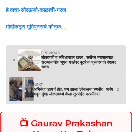
हे वाचा-सौरऊर्जा-काळाची-गरज
मोदींकडून भूमिपुत्राचे कौतुक
…
PREVIOUS
लोकशाही व संविधानावर हल्ला : सर्वोच्च न्यायालयात
«
सरन्यायाधीश भूषण गवईंवर बूटफेक प्रकरणाने देशभर
संताप
NEXT
»
अभिनेता व्हायचं होत, पण झाला ‘लोकलचा रणबीर’! अपंग
बनून मुंबई लोकलमध्ये केला सुपरहिट परफॉर्मन्स!
📺 Gaurav Prakashan