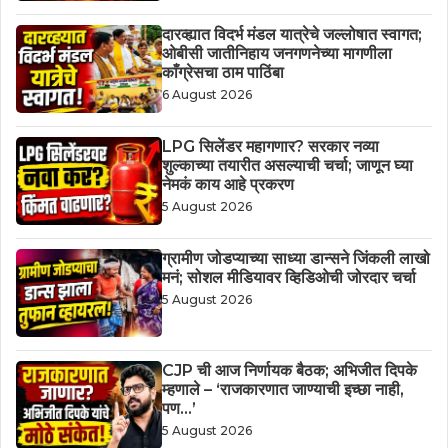
दारव्ह्यात विदर्भ मंडल यात्रेचे जल्लोषात स्वागत;
ओबीसी जातीनिहाय जनगणनेच्या मागणीला
काँग्रेसचा ठाम पाठिंबा
6 August 2026
LPG सिलेंडर महागणार? सरकार नव्या
शुल्काच्या तयारीत असल्याची चर्चा; जाणून घ्या
नेमकं काय आहे प्रकरण
5 August 2026
ग्रामीण जोडप्याच्या साध्या डान्सने जिंकली लाखो
मनं; सोशल मीडियावर व्हिडिओची जोरदार चर्चा
5 August 2026
CJP ची आज निर्णायक बैठक; अभिजीत दिपके
म्हणाले – ‘राजकारणात जाण्याची इच्छा नाही,
पण…’
5 August 2026