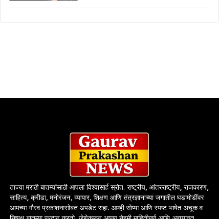
ताज्या मराठी बातम्यांसाठी आपला विश्वासार्ह स्रोत. राष्ट्रीय, आंतरराष्ट्रीय, राजकारण,
साहित्य, क्रीडा, मनोरंजन, व्यापार, शिक्षण आणि तंत्रज्ञानाच्या जगातील घडामोडींवर
आमच्या गौरव प्रकाशनासोबत अपडेट राहा. आम्ही सोप्या आणि स्पष्ट भाषेत अचूक व
निष्पक्ष बातम्या प्रदान करतो, जेणेकरून आपण नेहमी माहितीपूर्ण आणि अद्ययावत