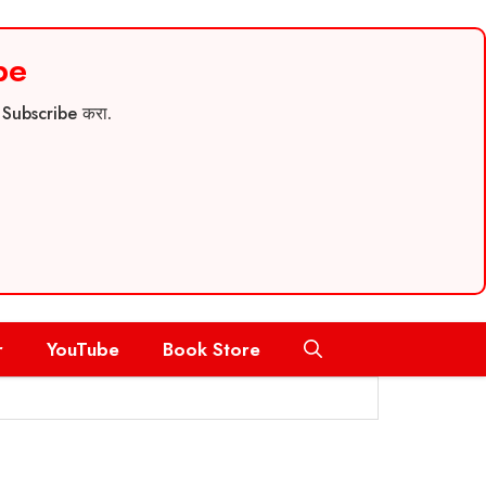
be
च Subscribe करा.
r
YouTube
Book Store