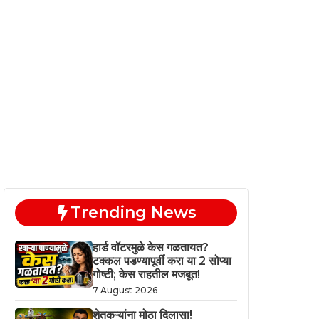
Trending News
हार्ड वॉटरमुळे केस गळतायत?
टक्कल पडण्यापूर्वी करा या 2 सोप्या
गोष्टी; केस राहतील मजबूत!
7 August 2026
शेतकऱ्यांना मोठा दिलासा!