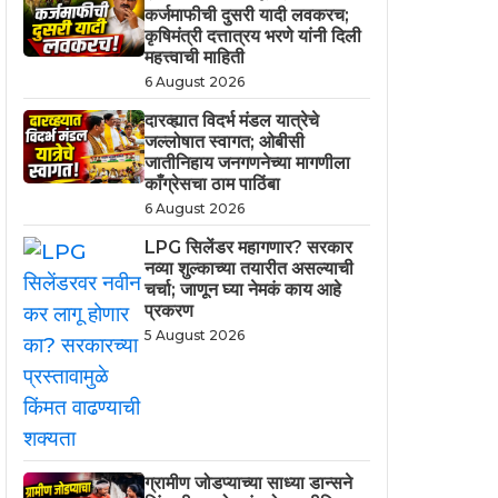
कर्जमाफीची दुसरी यादी लवकरच;
कृषिमंत्री दत्तात्रय भरणे यांनी दिली
महत्त्वाची माहिती
6 August 2026
दारव्ह्यात विदर्भ मंडल यात्रेचे
जल्लोषात स्वागत; ओबीसी
जातीनिहाय जनगणनेच्या मागणीला
काँग्रेसचा ठाम पाठिंबा
6 August 2026
LPG सिलेंडर महागणार? सरकार
नव्या शुल्काच्या तयारीत असल्याची
चर्चा; जाणून घ्या नेमकं काय आहे
प्रकरण
5 August 2026
ग्रामीण जोडप्याच्या साध्या डान्सने