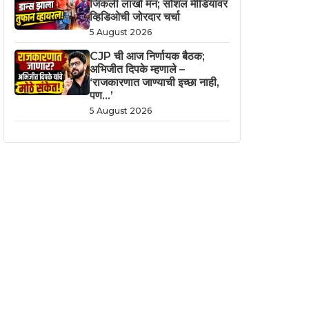
जिंकली लाखो मनं; सोशल मीडियावर
व्हिडिओची जोरदार चर्चा
5 August 2026
CJP ची आज निर्णायक बैठक;
अभिजीत दिपके म्हणाले –
‘राजकारणात जाण्याची इच्छा नाही,
पण…’
5 August 2026