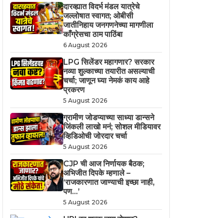
दारव्ह्यात विदर्भ मंडल यात्रेचे
जल्लोषात स्वागत; ओबीसी
जातीनिहाय जनगणनेच्या मागणीला
काँग्रेसचा ठाम पाठिंबा
6 August 2026
LPG सिलेंडर महागणार? सरकार
नव्या शुल्काच्या तयारीत असल्याची
चर्चा; जाणून घ्या नेमकं काय आहे
प्रकरण
5 August 2026
ग्रामीण जोडप्याच्या साध्या डान्सने
जिंकली लाखो मनं; सोशल मीडियावर
व्हिडिओची जोरदार चर्चा
5 August 2026
CJP ची आज निर्णायक बैठक;
अभिजीत दिपके म्हणाले –
‘राजकारणात जाण्याची इच्छा नाही,
पण…’
5 August 2026