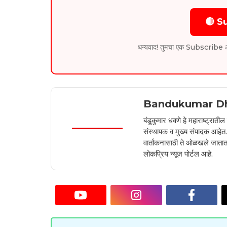
🔴 S
धन्यवाद! तुमचा एक Subscribe आम्हा
Bandukumar D
बंडूकुमार धवणे हे महाराष्ट्रात
संस्थापक व मुख्य संपादक आहेत. 2
वार्तांकनासाठी ते ओळखले जातात.
लोकप्रिय न्यूज पोर्टल आहे.