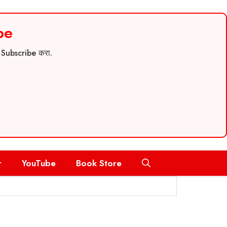
be
च Subscribe करा.
r
YouTube
Book Store