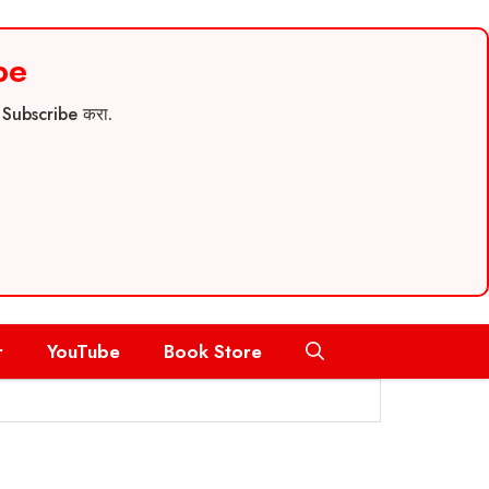
be
च Subscribe करा.
r
YouTube
Book Store