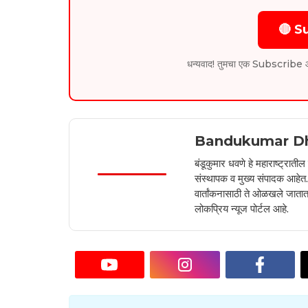
🔴 S
धन्यवाद! तुमचा एक Subscribe आम्हा
Bandukumar D
बंडूकुमार धवणे हे महाराष्ट्रात
संस्थापक व मुख्य संपादक आहेत. 2
वार्तांकनासाठी ते ओळखले जातात.
लोकप्रिय न्यूज पोर्टल आहे.