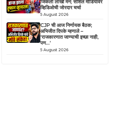
जिंकली लाखो मनं; सोशल मीडियावर
व्हिडिओची जोरदार चर्चा
5 August 2026
CJP ची आज निर्णायक बैठक;
अभिजीत दिपके म्हणाले –
‘राजकारणात जाण्याची इच्छा नाही,
पण…’
5 August 2026