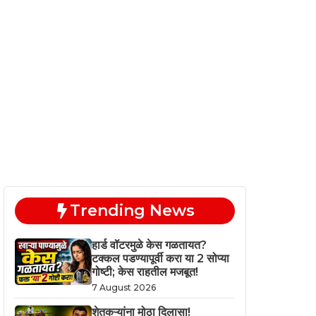
Trending News
हार्ड वॉटरमुळे केस गळतायत?
टक्कल पडण्यापूर्वी करा या 2 सोप्या
गोष्टी; केस राहतील मजबूत!
7 August 2026
शेतकऱ्यांना मोठा दिलासा!