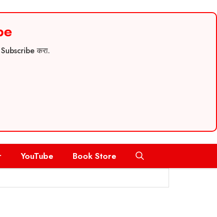
be
च Subscribe करा.
r
YouTube
Book Store