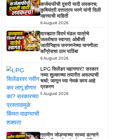
कर्जमाफीची दुसरी यादी लवकरच;
कृषिमंत्री दत्तात्रय भरणे यांनी दिली
महत्त्वाची माहिती
6 August 2026
दारव्ह्यात विदर्भ मंडल यात्रेचे
जल्लोषात स्वागत; ओबीसी
जातीनिहाय जनगणनेच्या मागणीला
काँग्रेसचा ठाम पाठिंबा
6 August 2026
LPG सिलेंडर महागणार? सरकार
नव्या शुल्काच्या तयारीत असल्याची
चर्चा; जाणून घ्या नेमकं काय आहे
प्रकरण
5 August 2026
ग्रामीण जोडप्याच्या साध्या डान्सने