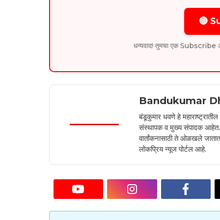
🔴 S
धन्यवाद! तुमचा एक Subscribe आम्हा
Bandukumar D
बंडूकुमार धवणे हे महाराष्ट्रात
संस्थापक व मुख्य संपादक आहेत. 2
वार्तांकनासाठी ते ओळखले जातात.
लोकप्रिय न्यूज पोर्टल आहे.