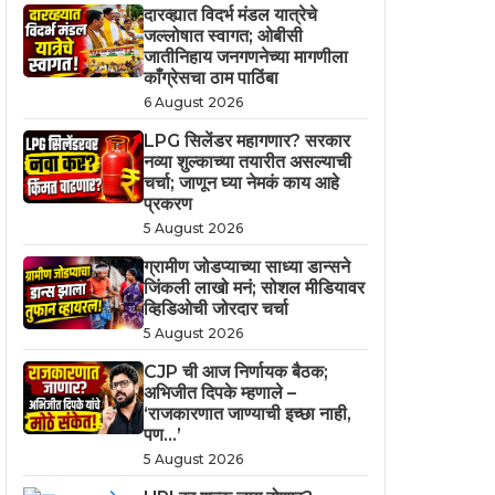
दारव्ह्यात विदर्भ मंडल यात्रेचे
जल्लोषात स्वागत; ओबीसी
जातीनिहाय जनगणनेच्या मागणीला
काँग्रेसचा ठाम पाठिंबा
6 August 2026
LPG सिलेंडर महागणार? सरकार
नव्या शुल्काच्या तयारीत असल्याची
चर्चा; जाणून घ्या नेमकं काय आहे
प्रकरण
5 August 2026
ग्रामीण जोडप्याच्या साध्या डान्सने
जिंकली लाखो मनं; सोशल मीडियावर
व्हिडिओची जोरदार चर्चा
5 August 2026
CJP ची आज निर्णायक बैठक;
अभिजीत दिपके म्हणाले –
‘राजकारणात जाण्याची इच्छा नाही,
पण…’
5 August 2026