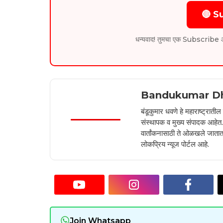
🔴 S
धन्यवाद! तुमचा एक Subscribe आम्हा
Bandukumar D
बंडूकुमार धवणे हे महाराष्ट्रात
संस्थापक व मुख्य संपादक आहेत. 2
वार्तांकनासाठी ते ओळखले जातात.
लोकप्रिय न्यूज पोर्टल आहे.
Join Whatsapp