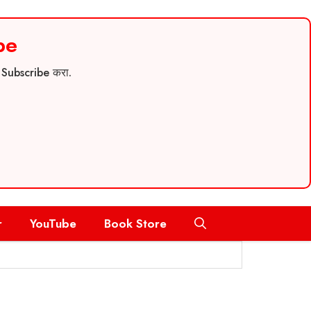
be
च Subscribe करा.
r
YouTube
Book Store