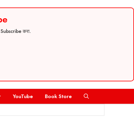
be
च Subscribe करा.
r
YouTube
Book Store