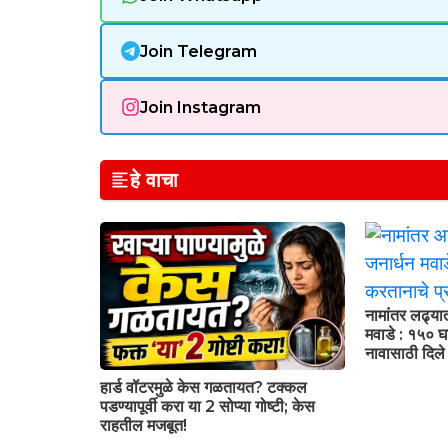
Join Telegram
Join Instagram
हे वाचा
नामांतर लढ्या
मवाडे : १५० घा
नावासाठी दिल
हार्ड वॉटरमुळे केस गळतायत? टक्कल
पडण्यापूर्वी करा या 2 सोप्या गोष्टी; केस
राहतील मजबूत!