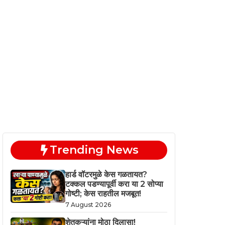
Trending News
हार्ड वॉटरमुळे केस गळतायत?
टक्कल पडण्यापूर्वी करा या 2 सोप्या
गोष्टी; केस राहतील मजबूत!
7 August 2026
शेतकऱ्यांना मोठा दिलासा!