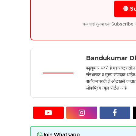
🔴 S
धन्यवाद! तुमचा एक Subscribe आम्हा
Bandukumar D
बंडूकुमार धवणे हे महाराष्ट्रात
संस्थापक व मुख्य संपादक आहेत. 2
वार्तांकनासाठी ते ओळखले जातात.
लोकप्रिय न्यूज पोर्टल आहे.
Join Whatsapp