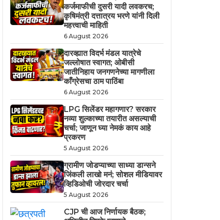
कर्जमाफीची दुसरी यादी लवकरच;
कृषिमंत्री दत्तात्रय भरणे यांनी दिली
महत्त्वाची माहिती
6 August 2026
दारव्ह्यात विदर्भ मंडल यात्रेचे
जल्लोषात स्वागत; ओबीसी
जातीनिहाय जनगणनेच्या मागणीला
काँग्रेसचा ठाम पाठिंबा
6 August 2026
LPG सिलेंडर महागणार? सरकार
नव्या शुल्काच्या तयारीत असल्याची
चर्चा; जाणून घ्या नेमकं काय आहे
प्रकरण
5 August 2026
ग्रामीण जोडप्याच्या साध्या डान्सने
जिंकली लाखो मनं; सोशल मीडियावर
व्हिडिओची जोरदार चर्चा
5 August 2026
CJP ची आज निर्णायक बैठक;