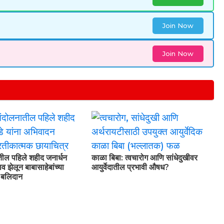
Join Now
Join Now
तील पहिले शहीद जनार्धन
काळा बिबा: त्वचारोग आणि सांधेदुखीवर
व झेलून बाबासाहेबांच्या
आयुर्वेदातील प्रभावी औषध?
े बलिदान