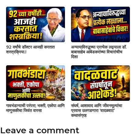
92 वर्षांचे डॉक्टर आजही करतात
अन्यायाविरुद्धच्या प्रत्येक लढ्याला डॉ.
शस्त्रक्रिया.!
बाबासाहेब आंबेडकरांच्या विचारांचीच
दिशा
गावभंडाऱ्याची परंपरा; भक्ती, एकोपा आणि
संघर्ष, आशावाद आणि जीवनमूल्यांचा
माणुसकीचा जिवंत वारसा
प्रवास उलगडणारा ‘वादळवाट’
कथासंग्रह
Leave a comment