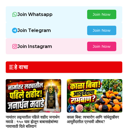
Join Whatsapp
Join Now
Join Telegram
Join Now
Join Instagram
Join Now
हे वाचा
नामांतर लढ्यातील पहिले शहीद जनार्धन
काळा बिबा: त्वचारोग आणि सांधेदुखीवर
मवाडे : १५० घाव झेलून बाबासाहेबांच्या
आयुर्वेदातील प्रभावी औषध?
नावासाठी दिले बलिदान