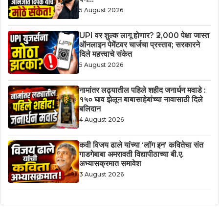
5 August 2026
UPI वर शुल्क लागू होणार? ₹2,000 पेक्षा जास्त
ऑनलाइन पेमेंटवर चार्जचा प्रस्ताव; सरकारने
दिले महत्त्वाचे संकेत
5 August 2026
नामांतर लढ्यातील पहिले शहीद जनार्धन मवाडे :
१५० घाव झेलून बाबासाहेबांच्या नावासाठी दिले
बलिदान
4 August 2026
कवी विजय ढाले यांच्या ‘लॉग इन’ कवितेचा संत
गाडगेबाबा अमरावती विद्यापीठाच्या बी.ए.
अभ्यासक्रमात समावेश
3 August 2026