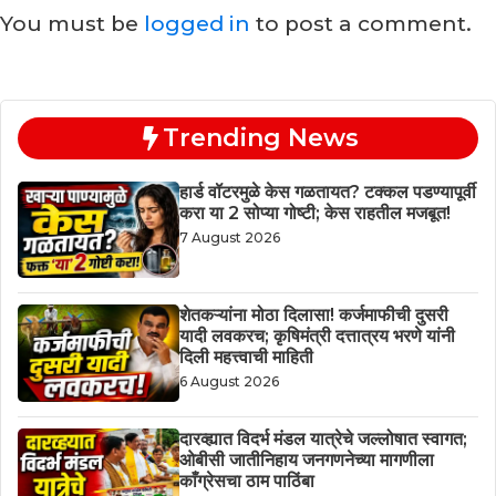
You must be
logged in
to post a comment.
Trending News
हार्ड वॉटरमुळे केस गळतायत? टक्कल पडण्यापूर्वी
करा या 2 सोप्या गोष्टी; केस राहतील मजबूत!
7 August 2026
शेतकऱ्यांना मोठा दिलासा! कर्जमाफीची दुसरी
यादी लवकरच; कृषिमंत्री दत्तात्रय भरणे यांनी
दिली महत्त्वाची माहिती
6 August 2026
दारव्ह्यात विदर्भ मंडल यात्रेचे जल्लोषात स्वागत;
ओबीसी जातीनिहाय जनगणनेच्या मागणीला
काँग्रेसचा ठाम पाठिंबा