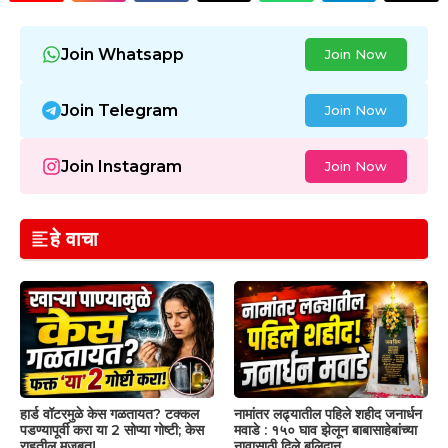
Join Whatsapp
Join Now
Join Telegram
Join Now
Join Instagram
Join Now
हे वाचा
हार्ड वॉटरमुळे केस गळतायत? टक्कल
नामांतर लढ्यातील पहिले शहीद जनार्धन
पडण्यापूर्वी करा या 2 सोप्या गोष्टी; केस
मवाडे : १५० घाव झेलून बाबासाहेबांच्या
राहतील मजबूत!
नावासाठी दिले बलिदान