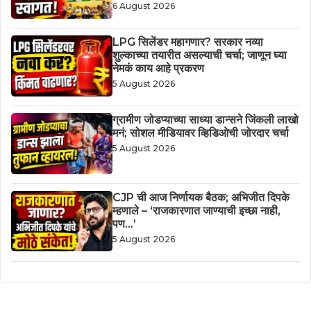
6 August 2026
LPG सिलेंडर महागणार? सरकार नव्या
शुल्काच्या तयारीत असल्याची चर्चा; जाणून घ्या
नेमकं काय आहे प्रकरण
5 August 2026
ग्रामीण जोडप्याच्या साध्या डान्सने जिंकली लाखो
मनं; सोशल मीडियावर व्हिडिओची जोरदार चर्चा
5 August 2026
CJP ची आज निर्णायक बैठक; अभिजीत दिपके
म्हणाले – ‘राजकारणात जाण्याची इच्छा नाही,
पण…’
5 August 2026