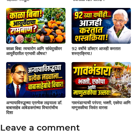
काळा बिबा: त्वचारोग आणि सांधेदुखीवर
92 वर्षांचे डॉक्टर आजही करतात
आयुर्वेदातील प्रभावी औषध?
शस्त्रक्रिया.!
अन्यायाविरुद्धच्या प्रत्येक लढ्याला डॉ.
गावभंडाऱ्याची परंपरा; भक्ती, एकोपा आणि
बाबासाहेब आंबेडकरांच्या विचारांचीच
माणुसकीचा जिवंत वारसा
दिशा
Leave a comment