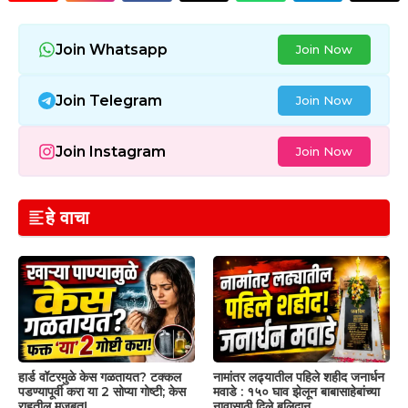
Join Whatsapp
Join Now
Join Telegram
Join Now
Join Instagram
Join Now
हे वाचा
हार्ड वॉटरमुळे केस गळतायत? टक्कल
नामांतर लढ्यातील पहिले शहीद जनार्धन
पडण्यापूर्वी करा या 2 सोप्या गोष्टी; केस
मवाडे : १५० घाव झेलून बाबासाहेबांच्या
राहतील मजबूत!
नावासाठी दिले बलिदान