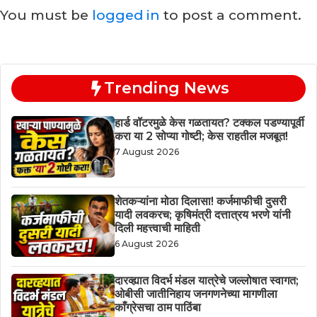
You must be
logged in
to post a comment.
Trending News
हार्ड वॉटरमुळे केस गळतायत? टक्कल पडण्यापूर्वी
करा या 2 सोप्या गोष्टी; केस राहतील मजबूत!
7 August 2026
शेतकऱ्यांना मोठा दिलासा! कर्जमाफीची दुसरी
यादी लवकरच; कृषिमंत्री दत्तात्रय भरणे यांनी
दिली महत्त्वाची माहिती
6 August 2026
दारव्ह्यात विदर्भ मंडल यात्रेचे जल्लोषात स्वागत;
ओबीसी जातीनिहाय जनगणनेच्या मागणीला
काँग्रेसचा ठाम पाठिंबा