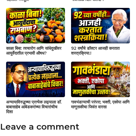
काळा बिबा: त्वचारोग आणि सांधेदुखीवर
92 वर्षांचे डॉक्टर आजही करतात
आयुर्वेदातील प्रभावी औषध?
शस्त्रक्रिया.!
अन्यायाविरुद्धच्या प्रत्येक लढ्याला डॉ.
गावभंडाऱ्याची परंपरा; भक्ती, एकोपा आणि
बाबासाहेब आंबेडकरांच्या विचारांचीच
माणुसकीचा जिवंत वारसा
दिशा
Leave a comment