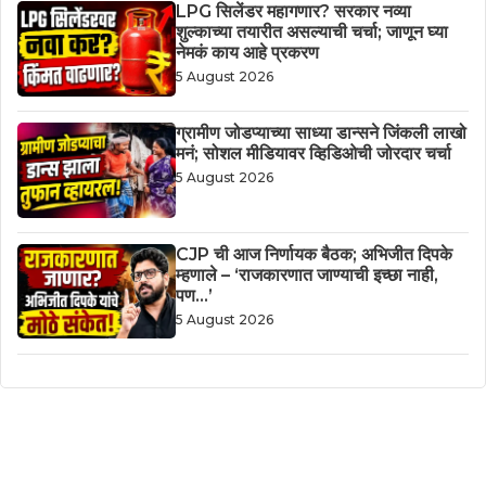
LPG सिलेंडर महागणार? सरकार नव्या
शुल्काच्या तयारीत असल्याची चर्चा; जाणून घ्या
नेमकं काय आहे प्रकरण
5 August 2026
ग्रामीण जोडप्याच्या साध्या डान्सने जिंकली लाखो
मनं; सोशल मीडियावर व्हिडिओची जोरदार चर्चा
5 August 2026
CJP ची आज निर्णायक बैठक; अभिजीत दिपके
म्हणाले – ‘राजकारणात जाण्याची इच्छा नाही,
पण…’
5 August 2026