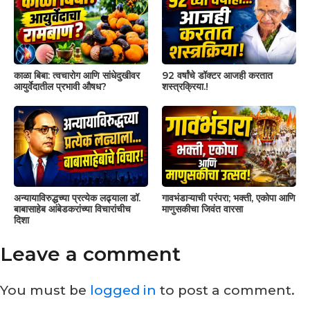
काळा बिबा: त्वचारोग आणि सांधेदुखीवर
92 वर्षांचे डॉक्टर आजही करतात
आयुर्वेदातील प्रभावी औषध?
शस्त्रक्रिया.!
अन्यायाविरुद्धच्या प्रत्येक लढ्याला डॉ.
गावभंडाऱ्याची परंपरा; भक्ती, एकोपा आणि
बाबासाहेब आंबेडकरांच्या विचारांचीच
माणुसकीचा जिवंत वारसा
दिशा
Leave a comment
You must be
logged in
to post a comment.