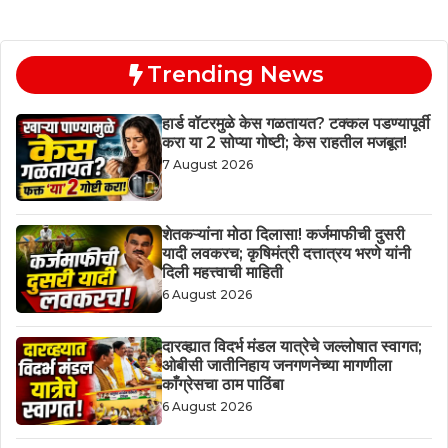
Trending News
हार्ड वॉटरमुळे केस गळतायत? टक्कल पडण्यापूर्वी
करा या 2 सोप्या गोष्टी; केस राहतील मजबूत!
7 August 2026
शेतकऱ्यांना मोठा दिलासा! कर्जमाफीची दुसरी
यादी लवकरच; कृषिमंत्री दत्तात्रय भरणे यांनी
दिली महत्त्वाची माहिती
6 August 2026
दारव्ह्यात विदर्भ मंडल यात्रेचे जल्लोषात स्वागत;
ओबीसी जातीनिहाय जनगणनेच्या मागणीला
काँग्रेसचा ठाम पाठिंबा
6 August 2026