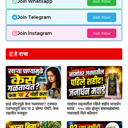
Join Whatsapp
Join Now
Join Telegram
Join Now
Join Instagram
Join Now
हे वाचा
हार्ड वॉटरमुळे केस गळतायत? टक्कल
नामांतर लढ्यातील पहिले शहीद जनार्धन
पडण्यापूर्वी करा या 2 सोप्या गोष्टी; केस
मवाडे : १५० घाव झेलून बाबासाहेबांच्या
राहतील मजबूत!
नावासाठी दिले बलिदान