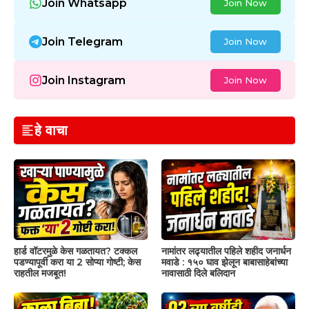
Join Whatsapp
Join Now
Join Telegram
Join Now
Join Instagram
Join Now
हे वाचा
हार्ड वॉटरमुळे केस गळतायत? टक्कल
नामांतर लढ्यातील पहिले शहीद जनार्धन
पडण्यापूर्वी करा या 2 सोप्या गोष्टी; केस
मवाडे : १५० घाव झेलून बाबासाहेबांच्या
राहतील मजबूत!
नावासाठी दिले बलिदान