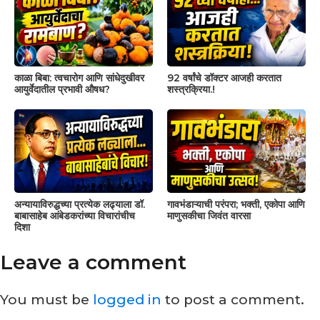
काळा बिबा: त्वचारोग आणि सांधेदुखीवर
92 वर्षांचे डॉक्टर आजही करतात
आयुर्वेदातील प्रभावी औषध?
शस्त्रक्रिया.!
अन्यायाविरुद्धच्या प्रत्येक लढ्याला डॉ.
गावभंडाऱ्याची परंपरा; भक्ती, एकोपा आणि
बाबासाहेब आंबेडकरांच्या विचारांचीच
माणुसकीचा जिवंत वारसा
दिशा
Leave a comment
You must be
logged in
to post a comment.