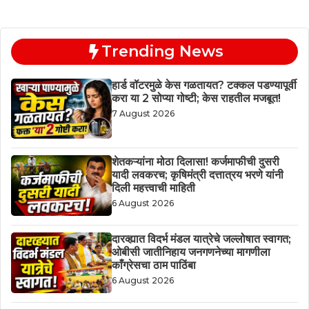
Trending News
हार्ड वॉटरमुळे केस गळतायत? टक्कल पडण्यापूर्वी
करा या 2 सोप्या गोष्टी; केस राहतील मजबूत!
7 August 2026
शेतकऱ्यांना मोठा दिलासा! कर्जमाफीची दुसरी
यादी लवकरच; कृषिमंत्री दत्तात्रय भरणे यांनी
दिली महत्त्वाची माहिती
6 August 2026
दारव्ह्यात विदर्भ मंडल यात्रेचे जल्लोषात स्वागत;
ओबीसी जातीनिहाय जनगणनेच्या मागणीला
काँग्रेसचा ठाम पाठिंबा
6 August 2026