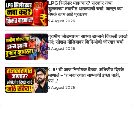
LPG सिलेंडर महागणार? सरकार नव्या
शुल्काच्या तयारीत असल्याची चर्चा; जाणून घ्या
नेमकं काय आहे प्रकरण
5 August 2026
ग्रामीण जोडप्याच्या साध्या डान्सने जिंकली लाखो
मनं; सोशल मीडियावर व्हिडिओची जोरदार चर्चा
5 August 2026
CJP ची आज निर्णायक बैठक; अभिजीत दिपके
म्हणाले – ‘राजकारणात जाण्याची इच्छा नाही,
पण…’
5 August 2026