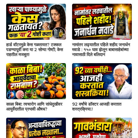
हार्ड वॉटरमुळे केस गळतायत? टक्कल
नामांतर लढ्यातील पहिले शहीद जनार्धन
पडण्यापूर्वी करा या 2 सोप्या गोष्टी; केस
मवाडे : १५० घाव झेलून बाबासाहेबांच्या
राहतील मजबूत!
नावासाठी दिले बलिदान
काळा बिबा: त्वचारोग आणि सांधेदुखीवर
92 वर्षांचे डॉक्टर आजही करतात
आयुर्वेदातील प्रभावी औषध?
शस्त्रक्रिया.!