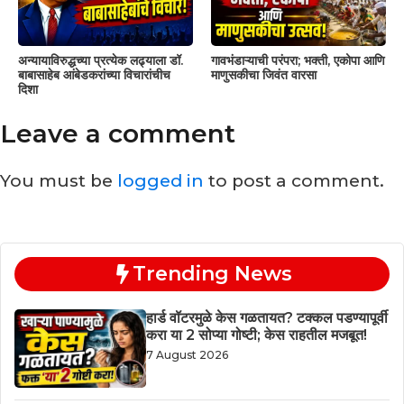
अन्यायाविरुद्धच्या प्रत्येक लढ्याला डॉ.
गावभंडाऱ्याची परंपरा; भक्ती, एकोपा आणि
बाबासाहेब आंबेडकरांच्या विचारांचीच
माणुसकीचा जिवंत वारसा
दिशा
Leave a comment
You must be
logged in
to post a comment.
Trending News
हार्ड वॉटरमुळे केस गळतायत? टक्कल पडण्यापूर्वी
करा या 2 सोप्या गोष्टी; केस राहतील मजबूत!
7 August 2026