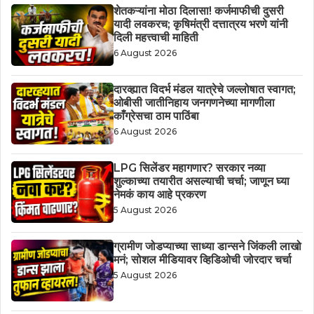
शेतकऱ्यांना मोठा दिलासा! कर्जमाफीची दुसरी
यादी लवकरच; कृषिमंत्री दत्तात्रय भरणे यांनी
दिली महत्त्वाची माहिती
6 August 2026
दारव्ह्यात विदर्भ मंडल यात्रेचे जल्लोषात स्वागत;
ओबीसी जातीनिहाय जनगणनेच्या मागणीला
काँग्रेसचा ठाम पाठिंबा
6 August 2026
LPG सिलेंडर महागणार? सरकार नव्या
शुल्काच्या तयारीत असल्याची चर्चा; जाणून घ्या
नेमकं काय आहे प्रकरण
5 August 2026
ग्रामीण जोडप्याच्या साध्या डान्सने जिंकली लाखो
मनं; सोशल मीडियावर व्हिडिओची जोरदार चर्चा
5 August 2026