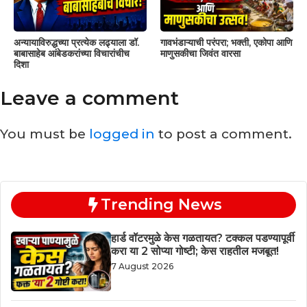
अन्यायाविरुद्धच्या प्रत्येक लढ्याला डॉ.
गावभंडाऱ्याची परंपरा; भक्ती, एकोपा आणि
बाबासाहेब आंबेडकरांच्या विचारांचीच
माणुसकीचा जिवंत वारसा
दिशा
Leave a comment
You must be
logged in
to post a comment.
Trending News
हार्ड वॉटरमुळे केस गळतायत? टक्कल पडण्यापूर्वी
करा या 2 सोप्या गोष्टी; केस राहतील मजबूत!
7 August 2026