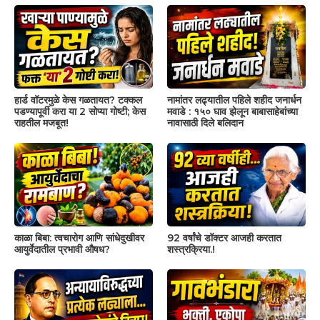
हार्ड वॉटरमुळे केस गळतायत? टक्कल
नामांतर लढ्यातील पहिले शहीद जनार्धन
पडण्यापूर्वी करा या 2 सोप्या गोष्टी; केस
मवाडे : १५० घाव झेलून बाबासाहेबांच्या
राहतील मजबूत!
नावासाठी दिले बलिदान
काळा बिबा: त्वचारोग आणि सांधेदुखीवर
92 वर्षांचे डॉक्टर आजही करतात
आयुर्वेदातील प्रभावी औषध?
शस्त्रक्रिया.!