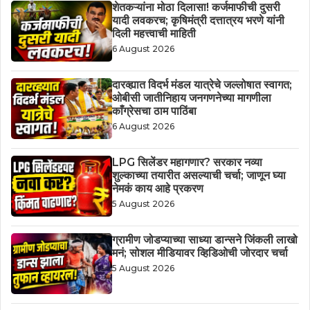
शेतकऱ्यांना मोठा दिलासा! कर्जमाफीची दुसरी
यादी लवकरच; कृषिमंत्री दत्तात्रय भरणे यांनी
दिली महत्त्वाची माहिती
6 August 2026
दारव्ह्यात विदर्भ मंडल यात्रेचे जल्लोषात स्वागत;
ओबीसी जातीनिहाय जनगणनेच्या मागणीला
काँग्रेसचा ठाम पाठिंबा
6 August 2026
LPG सिलेंडर महागणार? सरकार नव्या
शुल्काच्या तयारीत असल्याची चर्चा; जाणून घ्या
नेमकं काय आहे प्रकरण
5 August 2026
ग्रामीण जोडप्याच्या साध्या डान्सने जिंकली लाखो
मनं; सोशल मीडियावर व्हिडिओची जोरदार चर्चा
5 August 2026