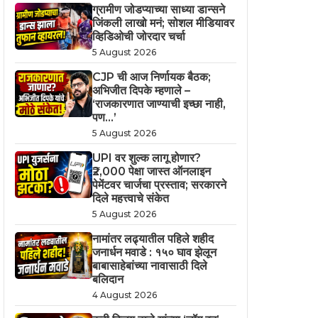
ग्रामीण जोडप्याच्या साध्या डान्सने
जिंकली लाखो मनं; सोशल मीडियावर
व्हिडिओची जोरदार चर्चा
5 August 2026
CJP ची आज निर्णायक बैठक;
अभिजीत दिपके म्हणाले –
‘राजकारणात जाण्याची इच्छा नाही,
पण…’
5 August 2026
UPI वर शुल्क लागू होणार?
₹2,000 पेक्षा जास्त ऑनलाइन
पेमेंटवर चार्जचा प्रस्ताव; सरकारने
दिले महत्त्वाचे संकेत
5 August 2026
नामांतर लढ्यातील पहिले शहीद
जनार्धन मवाडे : १५० घाव झेलून
बाबासाहेबांच्या नावासाठी दिले
बलिदान
4 August 2026