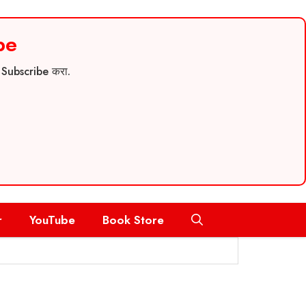
be
च Subscribe करा.
r
YouTube
Book Store