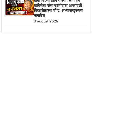
कवी विजय ढाले यांच्या ‘लॉग इन’
कवितेचा संत गाडगेबाबा अमरावती
विद्यापीठाच्या बी.ए. अभ्यासक्रमात
समावेश
3 August 2026