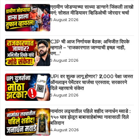
ग्रामीण जोडप्याच्या साध्या डान्सने जिंकली लाखो
मनं; सोशल मीडियावर व्हिडिओची जोरदार चर्चा
5 August 2026
CJP ची आज निर्णायक बैठक; अभिजीत दिपके
म्हणाले – ‘राजकारणात जाण्याची इच्छा नाही,
पण…’
5 August 2026
UPI वर शुल्क लागू होणार? ₹2,000 पेक्षा जास्त
ऑनलाइन पेमेंटवर चार्जचा प्रस्ताव; सरकारने
दिले महत्त्वाचे संकेत
5 August 2026
नामांतर लढ्यातील पहिले शहीद जनार्धन मवाडे :
१५० घाव झेलून बाबासाहेबांच्या नावासाठी दिले
बलिदान
4 August 2026