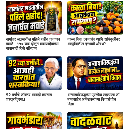
नामांतर लढ्यातील पहिले शहीद जनार्धन
काळा बिबा: त्वचारोग आणि सांधेदुखीवर
मवाडे : १५० घाव झेलून बाबासाहेबांच्या
आयुर्वेदातील प्रभावी औषध?
नावासाठी दिले बलिदान
92 वर्षांचे डॉक्टर आजही करतात
अन्यायाविरुद्धच्या प्रत्येक लढ्याला डॉ.
शस्त्रक्रिया.!
बाबासाहेब आंबेडकरांच्या विचारांचीच
दिशा