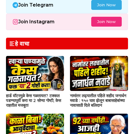
Join Telegram
Join Now
Join Instagram
Join Now
हे वाचा
हार्ड वॉटरमुळे केस गळतायत? टक्कल
नामांतर लढ्यातील पहिले शहीद जनार्धन
पडण्यापूर्वी करा या 2 सोप्या गोष्टी; केस
मवाडे : १५० घाव झेलून बाबासाहेबांच्या
राहतील मजबूत!
नावासाठी दिले बलिदान