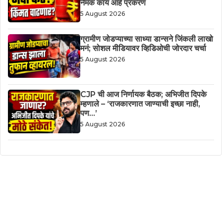
नेमकं काय आहे प्रकरण
5 August 2026
ग्रामीण जोडप्याच्या साध्या डान्सने जिंकली लाखो
मनं; सोशल मीडियावर व्हिडिओची जोरदार चर्चा
5 August 2026
CJP ची आज निर्णायक बैठक; अभिजीत दिपके
म्हणाले – ‘राजकारणात जाण्याची इच्छा नाही,
पण…’
5 August 2026