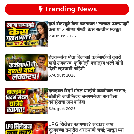
Trending News
हार्ड वॉटरमुळे केस गळतायत? टक्कल पडण्यापूर्वी
करा या 2 सोप्या गोष्टी; केस राहतील मजबूत!
7 August 2026
शेतकऱ्यांना मोठा दिलासा! कर्जमाफीची दुसरी
यादी लवकरच; कृषिमंत्री दत्तात्रय भरणे यांनी
दिली महत्त्वाची माहिती
6 August 2026
दारव्ह्यात विदर्भ मंडल यात्रेचे जल्लोषात स्वागत;
ओबीसी जातीनिहाय जनगणनेच्या मागणीला
काँग्रेसचा ठाम पाठिंबा
6 August 2026
LPG सिलेंडर महागणार? सरकार नव्या
शुल्काच्या तयारीत असल्याची चर्चा; जाणून घ्या