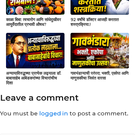
काळा बिबा: त्वचारोग आणि सांधेदुखीवर
92 वर्षांचे डॉक्टर आजही करतात
आयुर्वेदातील प्रभावी औषध?
शस्त्रक्रिया.!
अन्यायाविरुद्धच्या प्रत्येक लढ्याला डॉ.
गावभंडाऱ्याची परंपरा; भक्ती, एकोपा आणि
बाबासाहेब आंबेडकरांच्या विचारांचीच
माणुसकीचा जिवंत वारसा
दिशा
Leave a comment
You must be
logged in
to post a comment.