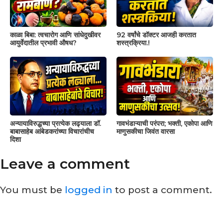
काळा बिबा: त्वचारोग आणि सांधेदुखीवर
92 वर्षांचे डॉक्टर आजही करतात
आयुर्वेदातील प्रभावी औषध?
शस्त्रक्रिया.!
अन्यायाविरुद्धच्या प्रत्येक लढ्याला डॉ.
गावभंडाऱ्याची परंपरा; भक्ती, एकोपा आणि
बाबासाहेब आंबेडकरांच्या विचारांचीच
माणुसकीचा जिवंत वारसा
दिशा
Leave a comment
You must be
logged in
to post a comment.