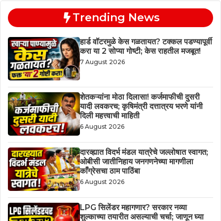
Trending News
हार्ड वॉटरमुळे केस गळतायत? टक्कल पडण्यापूर्वी
करा या 2 सोप्या गोष्टी; केस राहतील मजबूत!
7 August 2026
शेतकऱ्यांना मोठा दिलासा! कर्जमाफीची दुसरी
यादी लवकरच; कृषिमंत्री दत्तात्रय भरणे यांनी
दिली महत्त्वाची माहिती
6 August 2026
दारव्ह्यात विदर्भ मंडल यात्रेचे जल्लोषात स्वागत;
ओबीसी जातीनिहाय जनगणनेच्या मागणीला
काँग्रेसचा ठाम पाठिंबा
6 August 2026
LPG सिलेंडर महागणार? सरकार नव्या
शुल्काच्या तयारीत असल्याची चर्चा; जाणून घ्या