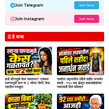
Join Telegram
Join Now
Join Instagram
Join Now
हे वाचा
हार्ड वॉटरमुळे केस गळतायत? टक्कल
नामांतर लढ्यातील पहिले शहीद जनार्धन
पडण्यापूर्वी करा या 2 सोप्या गोष्टी; केस
मवाडे : १५० घाव झेलून बाबासाहेबांच्या
राहतील मजबूत!
नावासाठी दिले बलिदान