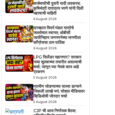
कर्जमाफीची दुसरी यादी लवकरच;
कृषिमंत्री दत्तात्रय भरणे यांनी दिली
महत्त्वाची माहिती
6 August 2026
दारव्ह्यात विदर्भ मंडल यात्रेचे
जल्लोषात स्वागत; ओबीसी
जातीनिहाय जनगणनेच्या मागणीला
काँग्रेसचा ठाम पाठिंबा
6 August 2026
LPG सिलेंडर महागणार? सरकार
नव्या शुल्काच्या तयारीत असल्याची
चर्चा; जाणून घ्या नेमकं काय आहे
प्रकरण
5 August 2026
ग्रामीण जोडप्याच्या साध्या डान्सने
जिंकली लाखो मनं; सोशल मीडियावर
व्हिडिओची जोरदार चर्चा
5 August 2026
CJP ची आज निर्णायक बैठक;