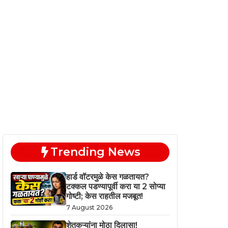
Trending News
हार्ड वॉटरमुळे केस गळतायत?
टक्कल पडण्यापूर्वी करा या 2 सोप्या
गोष्टी; केस राहतील मजबूत!
7 August 2026
शेतकऱ्यांना मोठा दिलासा!