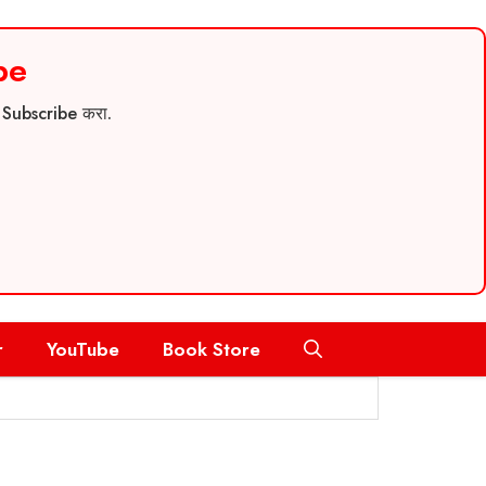
be
च Subscribe करा.
r
YouTube
Book Store