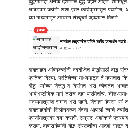
बुद्धगयेतही अनेक देशांतील बुद्ध विहारे आहेत. त्यामधू
आंबेडकर जयंती अशा इतर कार्यक्रमातून पंचशील, अष्ट
च्या माध्यमातून आचरण संस्कृती पहावयास मिळते.
हे वाचा
नामांतर लढ्यातील पहिले शहीद जनार्धन मवाडे :
Aug 4, 2026
बाबासाहेब आंबेडकरांनी नवदीक्षित बौद्धांसाठी बौद्ध 
प्रतिज्ञा दिल्या. प्रतिज्ञेच्या माध्यमातून ते म्हणतात 
बौद्ध धर्माच्या विरुद्ध व विसंगत असे कोणतेच आचार
आर्यअष्टांगिक मार्ग तसेच दहा पारमितांचे, शील-समाधी
मनुष्यमात्राला समान असे पहावे. विसावा हिस्सा धर्म क
बाबासाहेबांनी सिलोनवरून वंदना आणली त्याचे कमीत क
प्राणीमात्रावर दया करावी. सम्राट अशोकाने प्राण्य
करावा. बाबासाहेबांनी बौद्ध संस्कृतीचा आदर्श घालून दे