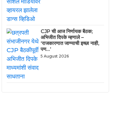
CJP ची आज निर्णायक बैठक;
अभिजीत दिपके म्हणाले –
‘राजकारणात जाण्याची इच्छा नाही,
पण…’
5 August 2026