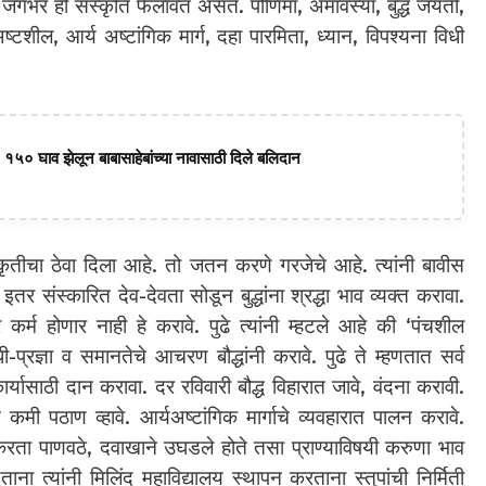
न जगभर ही संस्कृति फैलावत असते. पौर्णिमा, अमावस्या, बुद्ध जयंती,
शील, आर्य अष्टांगिक मार्ग, दहा पारमिता, ध्यान, विपश्यना विधी
 १५० घाव झेलून बाबासाहेबांच्या नावासाठी दिले बलिदान
संस्कृतीचा ठेवा दिला आहे. तो जतन करणे गरजेचे आहे. त्यांनी बावीस
कि इतर संस्कारित देव-देवता सोडून बुद्धांना श्रद्धा भाव व्यक्त करावा.
 कर्म होणार नाही हे करावे. पुढे त्यांनी म्हटले आहे की ‘पंचशील
-प्रज्ञा व समानतेचे आचरण बौद्धांनी करावे. पुढे ते म्हणतात सर्व
ार्यासाठी दान करावा. दर रविवारी बौद्ध विहारात जावे, वंदना करावी.
मी पठाण व्हावे. आर्यअष्टांगिक मार्गाचे व्यवहारात पालन करावे.
ांकरता पाणवठे, दवाखाने उघडले होते तसा प्राण्याविषयी करुणा भाव
ताना त्यांनी मिलिंद महाविद्यालय स्थापन करताना स्तुपांची निर्मिती