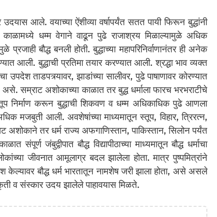
र उदयास आले. वयाच्या ऐंशीव्या वर्षापर्यंत सतत पायी फिरून बुद्धांनी
ीवन काळामध्ये धम्म वेगाने वाढून पुढे राजाश्रय मिळाल्यामुळे अधिक
ळे प्रजाही बौद्ध बनली होती. बुद्धाच्या महापरिनिर्वाणानंतर ही अनेक
ती करण्यात आली. बुद्धाची प्रतिमा तयार करण्यात आली. श्रद्धा भाव व्यक्त
ंचा उपदेश ताडपत्र्यावर, झाडांच्या सालीवर, पुढे पाषाणावर कोरण्यात
त असे. सम्राट अशोकाच्या काळात तर बुद्ध धर्माला फारच भरभराटीचे
र स्तूप निर्माण करून बुद्धाची शिकवण व धम्म अधिकाधिक पुढे आणला
 अधिक मजबुती आली. अवशेषांच्या माध्यमातून स्तूप, विहार, त्रिरत्न,
ाट अशोकाने तर धर्म राज्य अफगाणिस्तान, पाकिस्तान, सिलोन पर्यंत
 संपूर्ण जंबुद्वीपात बौद्ध विद्यापीठाच्या माध्यमातून बौद्ध धर्माचा
ोकांच्या जीवनात आमूलाग्र बदल झालेला होता. मात्र पुष्पमित्रांने
 नाश केल्यावर बौद्ध धर्म भारतातून नामशेष जरी झाला होता, असे असले
स्कृती व संस्कार उदय झालेले पाहावयास मिळते.