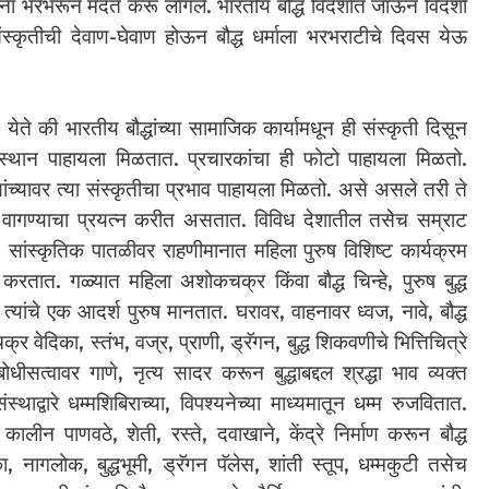
ांना भरभरून मदत करू लागले. भारतीय बौद्ध विदेशात जाऊन विदेशी
ंस्कृतीची देवाण-घेवाण होऊन बौद्ध धर्माला भरभराटीचे दिवस येऊ
येते की भारतीय बौद्धांच्या सामाजिक कार्यामधून ही संस्कृती दिसून
पुजास्थान पाहायला मिळतात. प्रचारकांचा ही फोटो पाहायला मिळतो.
्यांच्यावर त्या संस्कृतीचा प्रभाव पाहायला मिळतो. असे असले तरी ते
णे वागण्याचा प्रयत्न करीत असतात. विविध देशातील तसेच सम्राट
ांस्कृतिक पातळीवर राहणीमानात महिला पुरुष विशिष्ट कार्यक्रम
न करतात. गळ्यात महिला अशोकचक्र किंवा बौद्ध चिन्हे, पुरुष बुद्ध
 त्यांचे एक आदर्श पुरुष मानतात. घरावर, वाहनावर ध्वज, नावे, बौद्ध
्र वेदिका, स्तंभ, वज्र, प्राणी, ड्रॅगन, बुद्ध शिकवणीचे भित्तिचित्रे
ोधीसत्वावर गाणे, नृत्य सादर करून बुद्धाबद्दल श्रद्धा भाव व्यक्त
थाद्वारे धम्मशिबिराच्या, विपश्यनेच्या माध्यमातून धम्म रुजवितात.
 कालीन पाणवठे, शेती, रस्ते, दवाखाने, केंद्रे निर्माण करून बौद्ध
, नागलोक, बुद्धभूमी, ड्रॅगन पॅलेस, शांती स्तूप, धम्मकुटी तसेच