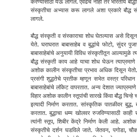
करण्यासाठी येऊ लागले. एवढेच नाही तर भारतीय बौद्ध
संस्कृतीचा अभ्यास करू लागले अशा प्रकारे बौद्ध स
लागले.
बौद्ध संस्कृती व संस्काराचा शोध घेतल्यास असे दिसून 
येते. घराघरात बाबासाहेब व बुद्धांचे फोटो, सुंदर 
बाबासाहेबांचे अनुयायी विविध संस्कृतीतून आल्यामुळे त
बौद्ध संस्कृती काय आहे याचा शोध घेऊन त्याप्रमा
अशोक कालीन संस्कृतीचा प्रभाव अधिक दिसून येतो. स
प्रसंगी शुद्धतेचे प्रतीक म्हणून सभेत वस्त्र परिधा
बाबासाहेबांचे लॉकेट वापरतात. अन्य देशात ज्याप्रमाणे
विहार अशोक कालीन स्तूपांची सारखे किंवा बौद्ध चिन्हे चक
इत्यादी निर्माण करतात. सांस्कृतिक पातळीवर बुद्ध, ब
करतात. बुद्धाचा धम्म खोलवर रुजविण्यासाठी काही संस्
त्यांनी स्तूप, शिबीर केंद्रे निर्माण केली आहे. अशोक
संस्कृतीचे दर्शन घडविले जाते. जेतवन, पगोडा, चौका