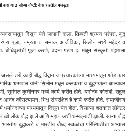
वी करा या 2 सोप्या गोष्टी; केस राहतील मजबूत!
व्यवसायातून दिसून येते जापानी कला, तिब्बती श्रमण परंपरा, बुद्ध
 परंपरा पूजा, नम्रता व सम्यक आजीविका, सिलोन मध्ये महेंद्र व
वला. बोधिवृक्षांची पूजा करणे, वंदना पठण इ. मधून संस्कृती पहायला
े असले तरी काही बौद्ध विद्वान व प्रचारकांच्या माध्यमातून थोडाफार
ागारिक धम्मपाल यांनी सिलोन मधून कलकत्ता व बुद्धगयाला आल्यावर
रमणी, सुमंगल कुशीनगर मध्ये कार्य करीत होते. धर्मानंद कोसंबी, राहुल
दंत आनंद कौसल्यायन, भिक्षु संघरक्षित हे कार्य करीत होते. सयाजीराव
र्म धर्मानंदाच्या माध्यमातून दिसून येत होता. विसाव्या शतकात डॉक्टर
ळे लाखो लोक बौद्ध झाले आणि महान अशी धम्मक्रांती झाली. साऱ्या बौद्ध
ंधव भारतीय बुद्धाकडे व भारतीय बौध्द स्थळांचा परिस्थितीचा अभ्यास