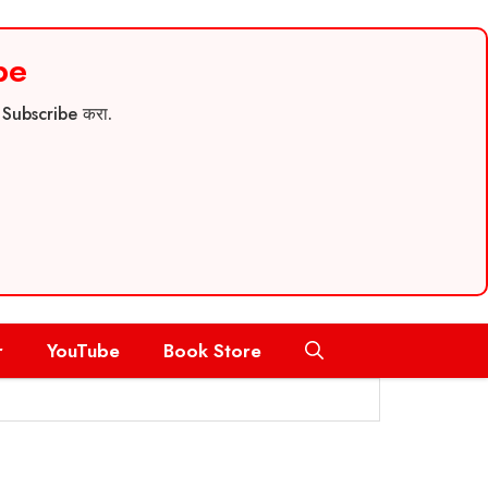
be
च Subscribe करा.
r
YouTube
Book Store