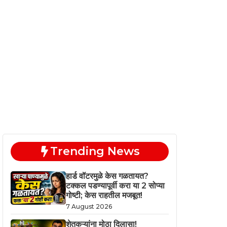
Trending News
हार्ड वॉटरमुळे केस गळतायत?
टक्कल पडण्यापूर्वी करा या 2 सोप्या
गोष्टी; केस राहतील मजबूत!
7 August 2026
शेतकऱ्यांना मोठा दिलासा!