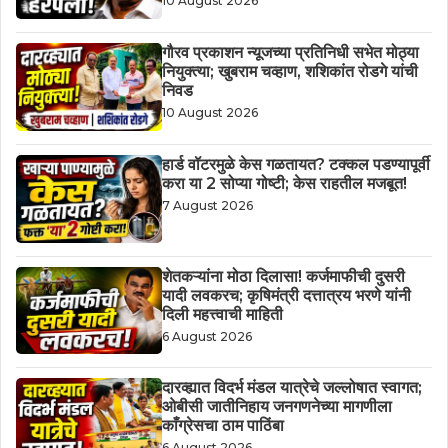
10 August 2026
गौरव प्रकाशन न्यूजच्या प्रतिनिधी सभेत मोठ्या
नियुक्त्या; खुबराम चव्हाण, शशिकांत रोडगे यांची
निवड
10 August 2026
हार्ड वॉटरमुळे केस गळतायत? टक्कल पडण्यापूर्वी
करा या 2 सोप्या गोष्टी; केस राहतील मजबूत!
7 August 2026
शेतकऱ्यांना मोठा दिलासा! कर्जमाफीची दुसरी
यादी लवकरच; कृषिमंत्री दत्तात्रय भरणे यांनी
दिली महत्त्वाची माहिती
6 August 2026
दारव्ह्यात विदर्भ मंडल यात्रेचे जल्लोषात स्वागत;
ओबीसी जातीनिहाय जनगणनेच्या मागणीला
काँग्रेसचा ठाम पाठिंबा
6 August 2026