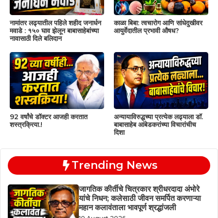
नामांतर लढ्यातील पहिले शहीद जनार्धन
काळा बिबा: त्वचारोग आणि सांधेदुखीवर
मवाडे : १५० घाव झेलून बाबासाहेबांच्या
आयुर्वेदातील प्रभावी औषध?
नावासाठी दिले बलिदान
92 वर्षांचे डॉक्टर आजही करतात
अन्यायाविरुद्धच्या प्रत्येक लढ्याला डॉ.
शस्त्रक्रिया.!
बाबासाहेब आंबेडकरांच्या विचारांचीच
दिशा
Trending News
जागतिक कीर्तीचे चित्रकार श्रीधरदादा अंभोरे
यांचे निधन; कलेसाठी जीवन समर्पित करणाऱ्या
महान कलावंताला भावपूर्ण श्रद्धांजली