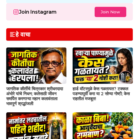
Join Instagram
Join Now
हे वाचा
जागतिक कीर्तीचे चित्रकार श्रीधरदादा
हार्ड वॉटरमुळे केस गळतायत? टक्कल
अंभोरे यांचे निधन; कलेसाठी जीवन
पडण्यापूर्वी करा या 2 सोप्या गोष्टी; केस
समर्पित करणाऱ्या महान कलावंताला
राहतील मजबूत!
भावपूर्ण श्रद्धांजली