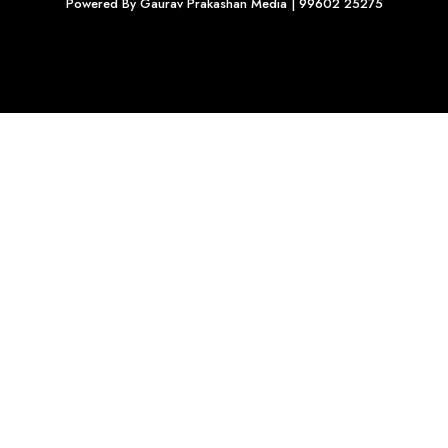
Powered By
Gaurav Prakashan Media
| 99602 25275