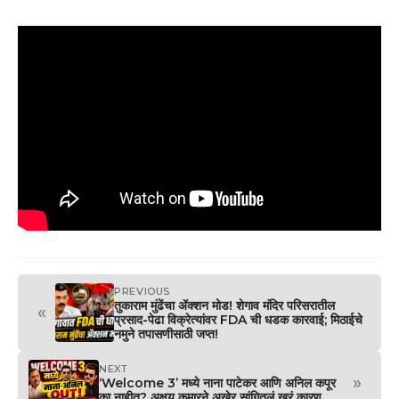
PREVIOUS
तुकाराम मुंढेंचा ॲक्शन मोड! शेगाव मंदिर परिसरातील
«
प्रसाद-पेढा विक्रेत्यांवर FDA ची धडक कारवाई; मिठाईचे
नमुने तपासणीसाठी जप्त!
NEXT
»
‘Welcome 3’ मध्ये नाना पाटेकर आणि अनिल कपूर
का नाहीत? अक्षय कुमारने अखेर सांगितलं खरं कारण