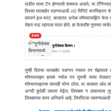
थंडीत त्वचा टॅन होण्याची शक्यता असते. या टॅनिंगपा
दिवसा घराबाहेर पडण्याआधी २0 मिनिटे सनस्क्रिन चेह
वापरणं इज मस्ट. बाजारात अनेक मॉश्‍चरायझिंग फेस 
चेहरा मऊ रहायला मदत होते. हा फेसवॉश तुमच्या त्वचेल
हे वाचा
युनीसेक्स किचन..!
Nov 7, 2025
तुम्ही दिवसा घराबाहेर पडणार नसाल तर चेहर्‍याला
मॉश्‍चरायझर हलकं नसेल तर तुमची त्वचा तेलकट
मॉश्‍चरायझरचा वापरही योग्य ठरेल. या काळात ओठ क
अगदी कुठेही लावता येईल. लिपबाम न लावल्यास तु
लिपबामचा वापर अनिवार्य आहे. लिपस्टिक लावण्याआधी