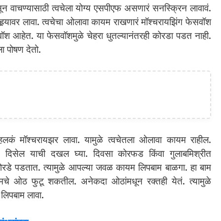
सून वाचण्यासाठी त्वचेला योग्य एसपीएफ असणारं सनस्क्रिन लावावं.
र्‍यावर लावा. त्वचेचा ओलावा कायम राखणारं मॉश्‍चरायझिंग फेसवॉश
वॉश आहेत. या फेसवॉशमुळे चेहरा धुतल्यानंतरही कोरडा पडत नाही.
ा पोषण देतो.
 हलकं मॉश्‍चरायझर लावा. यामुळे त्वचेतला ओलावा कायम राहील.
 दिसेल याची दखल घ्या. दिवसा कोरफड किंवा गुलाबमिश्रीत
ोरडे पडतात. त्यामुळे आपल्या जवळ कायम लिपबाम बाळगा. हा बाम
मचे ओठ फुटू शकतील. अनेकदा ओठांमधून रक्तही येतं. त्यामुळे
 लिपबाम लावा.