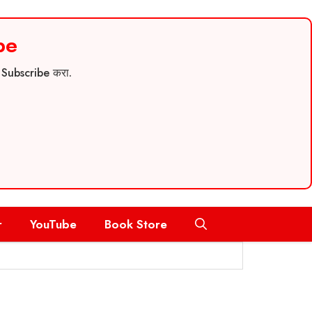
be
च Subscribe करा.
r
YouTube
Book Store