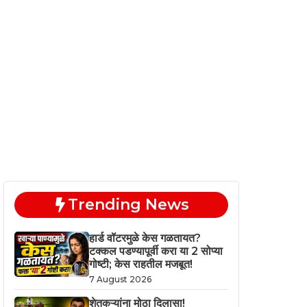
Trending News
हार्ड वॉटरमुळे केस गळतायत?
टक्कल पडण्यापूर्वी करा या 2 सोप्या
गोष्टी; केस राहतील मजबूत!
7 August 2026
शेतकऱ्यांना मोठा दिलासा!