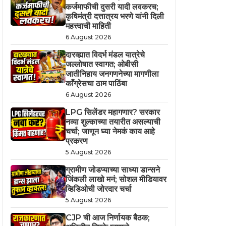
कर्जमाफीची दुसरी यादी लवकरच;
कृषिमंत्री दत्तात्रय भरणे यांनी दिली
महत्त्वाची माहिती
6 August 2026
दारव्ह्यात विदर्भ मंडल यात्रेचे
जल्लोषात स्वागत; ओबीसी
जातीनिहाय जनगणनेच्या मागणीला
काँग्रेसचा ठाम पाठिंबा
6 August 2026
LPG सिलेंडर महागणार? सरकार
नव्या शुल्काच्या तयारीत असल्याची
चर्चा; जाणून घ्या नेमकं काय आहे
प्रकरण
5 August 2026
ग्रामीण जोडप्याच्या साध्या डान्सने
जिंकली लाखो मनं; सोशल मीडियावर
व्हिडिओची जोरदार चर्चा
5 August 2026
CJP ची आज निर्णायक बैठक;