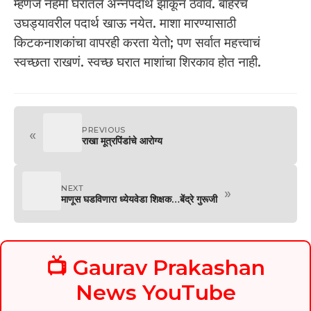
म्हणजे नेहमी घरातले अन्नपदार्थ झाकून ठेवावे. बाहेरचे
उघड्यावरील पदार्थ खाऊ नयेत. माशा मारण्यासाठी
किटकनाशकांचा वापरही करता येतो; पण सर्वात महत्त्वाचं
स्वच्छता राखणं. स्वच्छ घरात माशांचा शिरकाव होत नाही.
PREVIOUS
«
राखा मूत्रपिंडांचे आरोग्य
NEXT
»
माणूस घडविणारा ध्येयवेडा शिक्षक…बेंद्रे गुरूजी
📺 Gaurav Prakashan
News YouTube