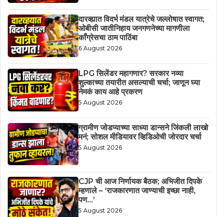
दारव्ह्यात विदर्भ मंडल यात्रेचे जल्लोषात स्वागत;
ओबीसी जातीनिहाय जनगणनेच्या मागणीला
काँग्रेसचा ठाम पाठिंबा
6 August 2026
LPG सिलेंडर महागणार? सरकार नव्या
शुल्काच्या तयारीत असल्याची चर्चा; जाणून घ्या
नेमकं काय आहे प्रकरण
5 August 2026
ग्रामीण जोडप्याच्या साध्या डान्सने जिंकली लाखो
मनं; सोशल मीडियावर व्हिडिओची जोरदार चर्चा
5 August 2026
CJP ची आज निर्णायक बैठक; अभिजीत दिपके
म्हणाले – ‘राजकारणात जाण्याची इच्छा नाही,
पण…’
5 August 2026