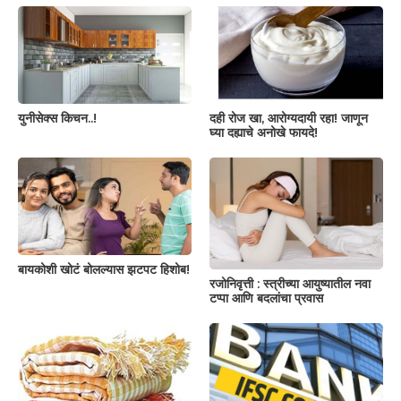
युनीसेक्स किचन..!
दही रोज खा, आरोग्यदायी रहा! जाणून
घ्या दह्याचे अनोखे फायदे!
बायकोशी खोटं बोलल्यास झटपट हिशोब!
रजोनिवृत्ती : स्त्रीच्या आयुष्यातील नवा
टप्पा आणि बदलांचा प्रवास