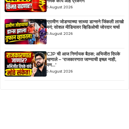
नेमकं काय आहे प्रकरण
5 August 2026
ग्रामीण जोडप्याच्या साध्या डान्सने जिंकली लाखो
मनं; सोशल मीडियावर व्हिडिओची जोरदार चर्चा
5 August 2026
CJP ची आज निर्णायक बैठक; अभिजीत दिपके
म्हणाले – ‘राजकारणात जाण्याची इच्छा नाही,
पण…’
5 August 2026