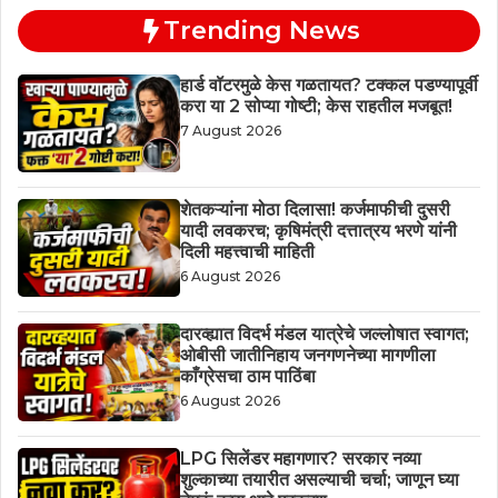
Trending News
हार्ड वॉटरमुळे केस गळतायत? टक्कल पडण्यापूर्वी
करा या 2 सोप्या गोष्टी; केस राहतील मजबूत!
7 August 2026
शेतकऱ्यांना मोठा दिलासा! कर्जमाफीची दुसरी
यादी लवकरच; कृषिमंत्री दत्तात्रय भरणे यांनी
दिली महत्त्वाची माहिती
6 August 2026
दारव्ह्यात विदर्भ मंडल यात्रेचे जल्लोषात स्वागत;
ओबीसी जातीनिहाय जनगणनेच्या मागणीला
काँग्रेसचा ठाम पाठिंबा
6 August 2026
LPG सिलेंडर महागणार? सरकार नव्या
शुल्काच्या तयारीत असल्याची चर्चा; जाणून घ्या