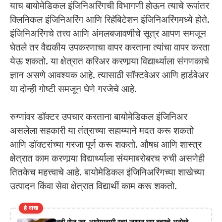
याच बायोमेडिकल इंजिनिअरिंगची विभागणी होऊन त्याचे रूपांतर
क्लिनिकल इंजिनिअरिंग आणि रिहॅबिटेशन इंजिनिअरिंगमध्ये होते.
इंजिनिअरिंगचे तत्त्व आणि अंमलबजावणीचे सूत्र आपण समजून
घेतले तर वैद्यकीय उपकरणाचा वापर करताना त्यांचा वापर करता
येऊ शकतो. या क्षेत्रात करिअर करणार्‍या विद्यार्थ्याला संगणकाचे
ज्ञान असणे आवश्यक आहे. त्यासाठी सॉफ्टवेअर आणि हार्डवेअर
या दोन्ही गोष्टी समजून घेणे गरजेचे आहे.
रुग्णांवर डॉक्टर उपचार करताना बायोमेडिकल इंजिनिअर
असलेला सहकारी या तंत्राच्या सहाय्याने मदत करू शकतो
आणि डॉक्टरांच्या गरजा पूर्ण करू शकतो. औषध आणि शास्त्र
क्षेत्रात काम करणार्‍या विद्यार्थ्याला संयमाबरोबरच रुची असणेही
तितकेच महत्त्वाचे आहे. बायोमेडिकल इंजिनिअरिंगच्या शाखेच्या
उत्पादन किंवा सेवा क्षेत्रात विद्यार्थी काम करू शकतो.
हे वाचा
दही रोज खा, आरोग्यदायी रहा! जाणून घ्या दह्याचे अनोखे