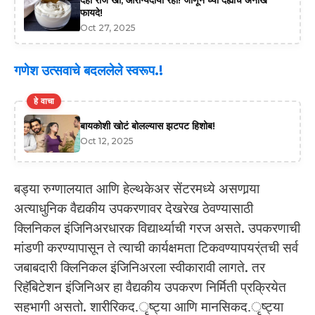
फायदे!
Oct 27, 2025
गणेश उत्सवाचे बदललेले स्वरूप.!
हे वाचा
बायकोशी खोटं बोलल्यास झटपट हिशोब!
Oct 12, 2025
बड्या रुग्णालयात आणि हेल्थकेअर सेंटरमध्ये असणार्‍या
अत्याधुनिक वैद्यकीय उपकरणावर देखरेख ठेवण्यासाठी
क्लिनिकल इंजिनिअरधारक विद्यार्थ्याची गरज असते. उपकरणाची
मांडणी करण्यापासून ते त्याची कार्यक्षमता टिकवण्यापयर्ंतची सर्व
जबाबदारी क्लिनिकल इंजिनिअरला स्वीकारावी लागते. तर
रिहॅबिटेशन इंजिनिअर हा वैद्यकीय उपकरण निर्मिती प्रक्रियेत
सहभागी असतो. शारीरिकद.ृष्ट्या आणि मानसिकद.ृष्ट्या