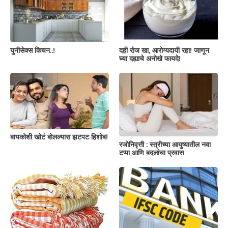
युनीसेक्स किचन..!
दही रोज खा, आरोग्यदायी रहा! जाणून
घ्या दह्याचे अनोखे फायदे!
बायकोशी खोटं बोलल्यास झटपट हिशोब!
रजोनिवृत्ती : स्त्रीच्या आयुष्यातील नवा
टप्पा आणि बदलांचा प्रवास