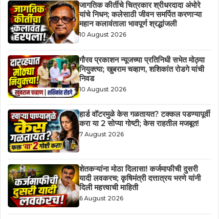
जागतिक कीर्तीचे चित्रकार श्रीधरदादा अंभोरे
यांचे निधन; कलेसाठी जीवन समर्पित करणाऱ्या
महान कलावंताला भावपूर्ण श्रद्धांजली
10 August 2026
गौरव प्रकाशन न्यूजच्या प्रतिनिधी सभेत मोठ्या
नियुक्त्या; खुबराम चव्हाण, शशिकांत रोडगे यांची
निवड
10 August 2026
हार्ड वॉटरमुळे केस गळतायत? टक्कल पडण्यापूर्वी
करा या 2 सोप्या गोष्टी; केस राहतील मजबूत!
7 August 2026
शेतकऱ्यांना मोठा दिलासा! कर्जमाफीची दुसरी
यादी लवकरच; कृषिमंत्री दत्तात्रय भरणे यांनी
दिली महत्त्वाची माहिती
6 August 2026