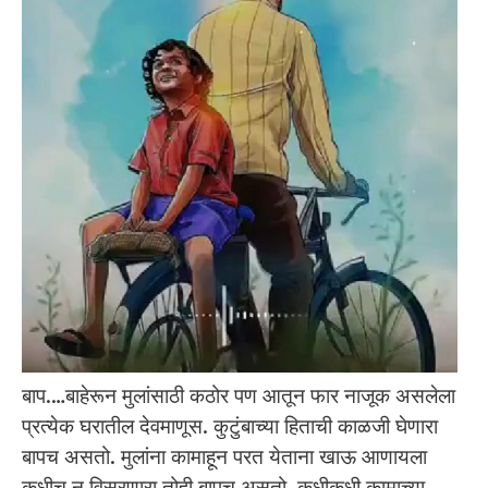
बाप.…बाहेरून मुलांसाठी कठोर पण आतून फार नाजूक असलेला
प्रत्येक घरातील देवमाणूस. कुटुंबाच्या हिताची काळजी घेणारा
बापच असतो. मुलांना कामाहून परत येताना खाऊ आणायला
कधीच न विसरणारा तोही बापच असतो. कधीकधी कामाच्या