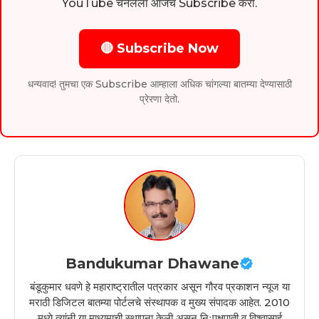
YouTube चॅनलला आजच Subscribe करा.
🔴 Subscribe Now
धन्यवाद! तुमचा एक Subscribe आम्हाला अधिक चांगल्या बातम्या देण्यासाठी
प्रेरणा देतो.
Bandukumar Dhawane
बंडूकुमार धवणे हे महाराष्ट्रातील पत्रकार असून गौरव प्रकाशन न्यूज या
मराठी डिजिटल बातम्या पोर्टलचे संस्थापक व मुख्य संपादक आहेत. 2010
मध्ये त्यांनी या माध्यमाची स्थापना केली असून निःपक्षपाती व विश्वासार्ह