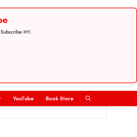
be
च Subscribe करा.
r
YouTube
Book Store