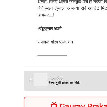
असते, तसेच आमचे फेसबुक पेज ही नक्की 
जेणेकरून तुम्हाला आमच्या सर्व अपडेट 
धन्यवाद…!
-बंडूकुमार धवणे
संपादक गौरव प्रकाशन
——————–
PREVIOUS
«
शिवबा तुम्ही आजही हवे होते.!
📺 Gaurav Pra