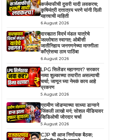
कर्जमाफीची दुसरी यादी लवकरच;
कृषिमंत्री दत्तात्रय भरणे यांनी दिली
महत्त्वाची माहिती
6 August 2026
दारव्ह्यात विदर्भ मंडल यात्रेचे
जल्लोषात स्वागत; ओबीसी
जातीनिहाय जनगणनेच्या मागणीला
काँग्रेसचा ठाम पाठिंबा
6 August 2026
LPG सिलेंडर महागणार? सरकार
नव्या शुल्काच्या तयारीत असल्याची
चर्चा; जाणून घ्या नेमकं काय आहे
प्रकरण
5 August 2026
ग्रामीण जोडप्याच्या साध्या डान्सने
जिंकली लाखो मनं; सोशल मीडियावर
व्हिडिओची जोरदार चर्चा
5 August 2026
CJP ची आज निर्णायक बैठक;