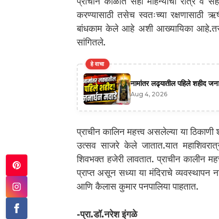
प्राचीन काळात सहा महिन्याची रात्र व सह
करण्यासाठी तसेच स्वतःच्या रक्षणासाठी ऋष
बांधकाम केले आहे अशी आख्यायिका आहे.तसे
सांगितले.
हे वाचा
नामांतर लढ्यातील पहिले शहीद जनार्
Aug 4, 2026
प्राचीन कालिन महत्त्व असलेल्या या ठिकाणी श
उत्सव साजरे केले जातात.यात महाशिवरात्र
शिवभक्त हजेरी लावतात. प्राचीन कालीन महत्त
प्राप्त असून सध्या या मंदिराचे व्यवस्थापन ना
आणि कैलास कुमार पनपालिया पाहतात.
-प्रा.डॉ.नरेश इंगळे