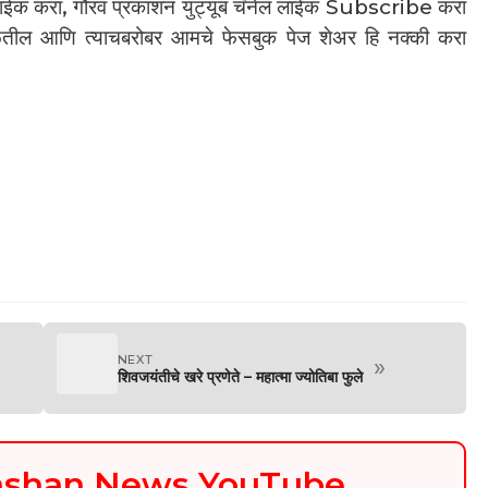
लाईक करा, गौरव प्रकाशन युट्यूब चॅनेल लाईक Subscribe करा
मिळतील आणि त्याचबरोबर आमचे फेसबुक पेज शेअर हि नक्की करा
NEXT
»
शिवजयंतीचे खरे प्रणेते – महात्मा ज्योतिबा फुले
kashan News YouTube