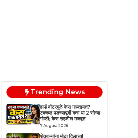
Trending News
हार्ड वॉटरमुळे केस गळतायत?
टक्कल पडण्यापूर्वी करा या 2 सोप्या
गोष्टी; केस राहतील मजबूत!
7 August 2026
शेतकऱ्यांना मोठा दिलासा!