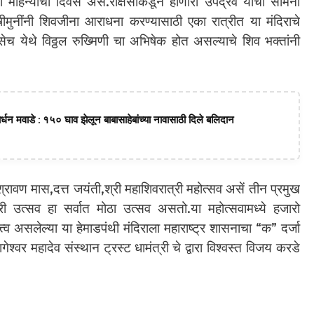
ा महिन्याचा दिवस असे.राक्षसाकडून होणारा उपद्रव याचा सामना
ीमुनींनी शिवजीना आराधना करण्यासाठी एका रात्रीत या मंदिराचे
च येथे विठ्ठल रुख्मिणी चा अभिषेक होत असल्याचे शिव भक्तांनी
धन मवाडे : १५० घाव झेलून बाबासाहेबांच्या नावासाठी दिले बलिदान
्रावण मास,दत्त जयंती,श्री महाशिवरात्री महोत्सव असें तीन प्रमुख
ी उत्सव हा सर्वात मोठा उत्सव असतो.या महोत्सवामध्ये हजारो
्व असलेल्या या हेमाडपंथी मंदिराला महाराष्ट्र शासनाचा “क” दर्जा
गेश्वर महादेव संस्थान ट्रस्ट धामंत्री चे द्वारा विश्वस्त विजय करडे