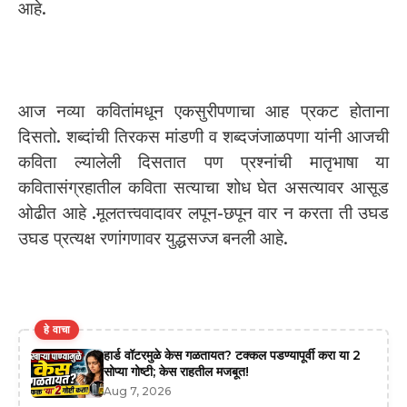
आहे.
आज नव्या कवितांमधून एकसुरीपणाचा आह प्रकट होताना
दिसतो. शब्दांची तिरकस मांडणी व शब्दजंजाळपणा यांनी आजची
कविता ल्यालेली दिसतात पण प्रश्नांची मातृभाषा या
कवितासंग्रहातील कविता सत्याचा शोध घेत असत्यावर आसूड
ओढीत आहे .मूलतत्त्ववादावर लपून-छपून वार न करता ती उघड
उघड प्रत्यक्ष रणांगणावर युद्धसज्ज बनली आहे.
हे वाचा
हार्ड वॉटरमुळे केस गळतायत? टक्कल पडण्यापूर्वी करा या 2
सोप्या गोष्टी; केस राहतील मजबूत!
Aug 7, 2026