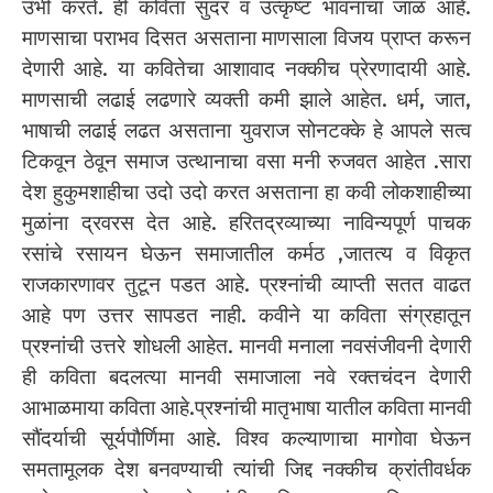
उभी करते. ही कविता सुंदर व उत्कृष्ट भावनांचा जाळ आहे.
माणसाचा पराभव दिसत असताना माणसाला विजय प्राप्त करून
देणारी आहे. या कवितेचा आशावाद नक्कीच प्रेरणादायी आहे.
माणसाची लढाई लढणारे व्यक्ती कमी झाले आहेत. धर्म, जात,
भाषाची लढाई लढत असताना युवराज सोनटक्के हे आपले सत्व
टिकवून ठेवून समाज उत्थानाचा वसा मनी रुजवत आहेत .सारा
देश हुकुमशाहीचा उदो उदो करत असताना हा कवी लोकशाहीच्या
मुळांना द्रवरस देत आहे. हरितद्रव्याच्या नाविन्यपूर्ण पाचक
रसांचे रसायन घेऊन समाजातील कर्मठ ,जातत्य व विकृत
राजकारणावर तुटून पडत आहे. प्रश्नांची व्याप्ती सतत वाढत
आहे पण उत्तर सापडत नाही. कवीने या कविता संग्रहातून
प्रश्नांची उत्तरे शोधली आहेत. मानवी मनाला नवसंजीवनी देणारी
ही कविता बदलत्या मानवी समाजाला नवे रक्तचंदन देणारी
आभाळमाया कविता आहे.प्रश्नांची मातृभाषा यातील कविता मानवी
सौंदर्याची सूर्यपौर्णिमा आहे. विश्व कल्याणाचा मागोवा घेऊन
समतामूलक देश बनवण्याची त्यांची जिद्द नक्कीच क्रांतीवर्धक