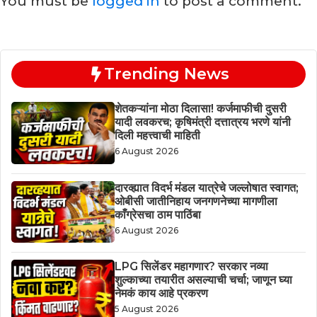
You must be
logged in
to post a comment.
Trending News
शेतकऱ्यांना मोठा दिलासा! कर्जमाफीची दुसरी
यादी लवकरच; कृषिमंत्री दत्तात्रय भरणे यांनी
दिली महत्त्वाची माहिती
6 August 2026
दारव्ह्यात विदर्भ मंडल यात्रेचे जल्लोषात स्वागत;
ओबीसी जातीनिहाय जनगणनेच्या मागणीला
काँग्रेसचा ठाम पाठिंबा
6 August 2026
LPG सिलेंडर महागणार? सरकार नव्या
शुल्काच्या तयारीत असल्याची चर्चा; जाणून घ्या
नेमकं काय आहे प्रकरण
5 August 2026