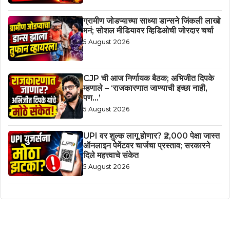
ग्रामीण जोडप्याच्या साध्या डान्सने जिंकली लाखो
मनं; सोशल मीडियावर व्हिडिओची जोरदार चर्चा
5 August 2026
CJP ची आज निर्णायक बैठक; अभिजीत दिपके
म्हणाले – ‘राजकारणात जाण्याची इच्छा नाही,
पण…’
5 August 2026
UPI वर शुल्क लागू होणार? ₹2,000 पेक्षा जास्त
ऑनलाइन पेमेंटवर चार्जचा प्रस्ताव; सरकारने
दिले महत्त्वाचे संकेत
5 August 2026