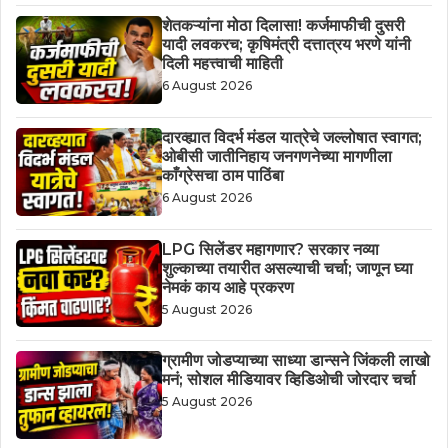
शेतकऱ्यांना मोठा दिलासा! कर्जमाफीची दुसरी
यादी लवकरच; कृषिमंत्री दत्तात्रय भरणे यांनी
दिली महत्त्वाची माहिती
6 August 2026
दारव्ह्यात विदर्भ मंडल यात्रेचे जल्लोषात स्वागत;
ओबीसी जातीनिहाय जनगणनेच्या मागणीला
काँग्रेसचा ठाम पाठिंबा
6 August 2026
LPG सिलेंडर महागणार? सरकार नव्या
शुल्काच्या तयारीत असल्याची चर्चा; जाणून घ्या
नेमकं काय आहे प्रकरण
5 August 2026
ग्रामीण जोडप्याच्या साध्या डान्सने जिंकली लाखो
मनं; सोशल मीडियावर व्हिडिओची जोरदार चर्चा
5 August 2026