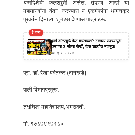
धम्मदिक्षेची फलश्रृती असेल. तेव्हाच आम्ही या
महामानवांना वंदन करण्यास व एकमेकांना धम्मचक्र
प्रवर्तन दिनाच्या शुभेच्छा देण्यास पात्र ठरू.
हे वाचा
हार्ड वॉटरमुळे केस गळतायत? टक्कल पडण्यापूर्वी
करा या 2 सोप्या गोष्टी; केस राहतील मजबूत!
Aug 7, 2026
प्रा. डॉ. रेखा पर्वतकर (वानखडे)
पाली विभागप्रमुख,
तक्षशिला महाविद्यालय,अमरावती.
मो. ९७६७४९७९६०