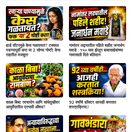
हार्ड वॉटरमुळे केस गळतायत? टक्कल
नामांतर लढ्यातील पहिले शहीद जनार्धन
पडण्यापूर्वी करा या 2 सोप्या गोष्टी; केस
मवाडे : १५० घाव झेलून बाबासाहेबांच्या
राहतील मजबूत!
नावासाठी दिले बलिदान
काळा बिबा: त्वचारोग आणि सांधेदुखीवर
92 वर्षांचे डॉक्टर आजही करतात
आयुर्वेदातील प्रभावी औषध?
शस्त्रक्रिया.!