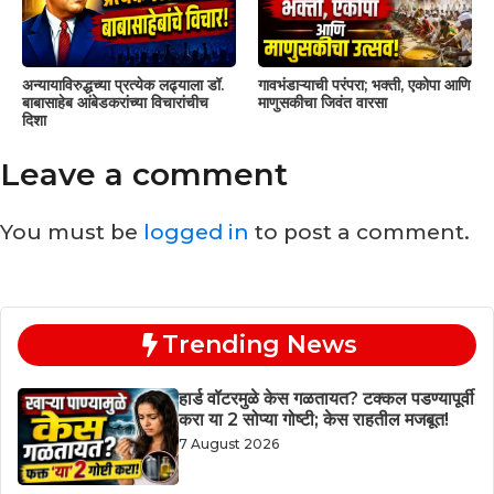
अन्यायाविरुद्धच्या प्रत्येक लढ्याला डॉ.
गावभंडाऱ्याची परंपरा; भक्ती, एकोपा आणि
बाबासाहेब आंबेडकरांच्या विचारांचीच
माणुसकीचा जिवंत वारसा
दिशा
Leave a comment
You must be
logged in
to post a comment.
Trending News
हार्ड वॉटरमुळे केस गळतायत? टक्कल पडण्यापूर्वी
करा या 2 सोप्या गोष्टी; केस राहतील मजबूत!
7 August 2026