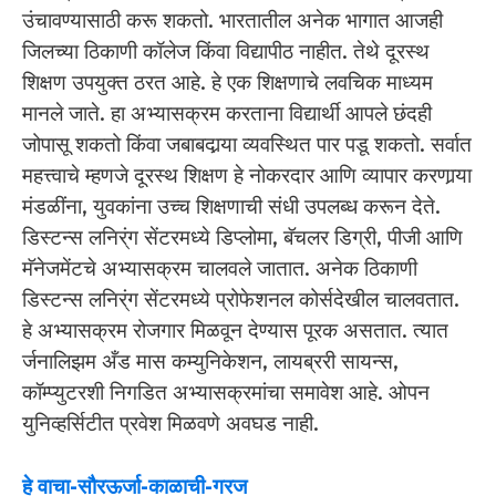
उंचावण्यासाठी करू शकतो. भारतातील अनेक भागात आजही
जिलच्या ठिकाणी कॉलेज किंवा विद्यापीठ नाहीत. तेथे दूरस्थ
शिक्षण उपयुक्त ठरत आहे. हे एक शिक्षणाचे लवचिक माध्यम
मानले जाते. हा अभ्यासक्रम करताना विद्यार्थी आपले छंदही
जोपासू शकतो किंवा जबाबदार्‍या व्यवस्थित पार पडू शकतो. सर्वात
महत्त्वाचे म्हणजे दूरस्थ शिक्षण हे नोकरदार आणि व्यापार करणार्‍या
मंडळींना, युवकांना उच्च शिक्षणाची संधी उपलब्ध करून देते.
डिस्टन्स लनिर्ंग सेंटरमध्ये डिप्लोमा, बॅचलर डिग्री, पीजी आणि
मॅनेजमेंटचे अभ्यासक्रम चालवले जातात. अनेक ठिकाणी
डिस्टन्स लनिर्ंग सेंटरमध्ये प्रोफेशनल कोर्सदेखील चालवतात.
हे अभ्यासक्रम रोजगार मिळवून देण्यास पूरक असतात. त्यात
र्जनालिझम अँड मास कम्युनिकेशन, लायब्ररी सायन्स,
कॉम्प्युटरशी निगडित अभ्यासक्रमांचा समावेश आहे. ओपन
युनिव्हर्सिटीत प्रवेश मिळवणे अवघड नाही.
हे वाचा-सौरऊर्जा-काळाची-गरज