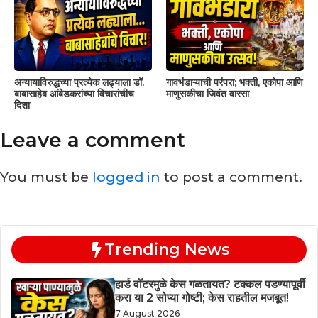
अन्यायाविरुद्धच्या प्रत्येक लढ्याला डॉ.
गावभंडाऱ्याची परंपरा; भक्ती, एकोपा आणि
बाबासाहेब आंबेडकरांच्या विचारांचीच
माणुसकीचा जिवंत वारसा
दिशा
Leave a comment
You must be
logged in
to post a comment.
Trending News
हार्ड वॉटरमुळे केस गळतायत? टक्कल पडण्यापूर्वी
करा या 2 सोप्या गोष्टी; केस राहतील मजबूत!
7 August 2026