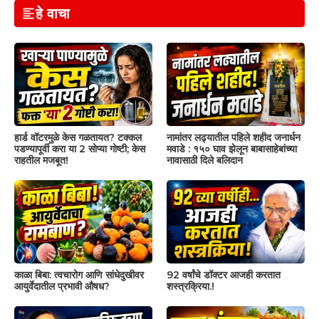
हे वाचा
हार्ड वॉटरमुळे केस गळतायत? टक्कल
नामांतर लढ्यातील पहिले शहीद जनार्धन
पडण्यापूर्वी करा या 2 सोप्या गोष्टी; केस
मवाडे : १५० घाव झेलून बाबासाहेबांच्या
राहतील मजबूत!
नावासाठी दिले बलिदान
काळा बिबा: त्वचारोग आणि सांधेदुखीवर
92 वर्षांचे डॉक्टर आजही करतात
आयुर्वेदातील प्रभावी औषध?
शस्त्रक्रिया.!