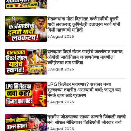
शेतकऱ्यांना मोठा दिलासा! कर्जमाफीची दुसरी
यादी लवकरच; कृषिमंत्री दत्तात्रय भरणे यांनी
दिली महत्त्वाची माहिती
6 August 2026
दारव्ह्यात विदर्भ मंडल यात्रेचे जल्लोषात स्वागत;
ओबीसी जातीनिहाय जनगणनेच्या मागणीला
काँग्रेसचा ठाम पाठिंबा
6 August 2026
LPG सिलेंडर महागणार? सरकार नव्या
शुल्काच्या तयारीत असल्याची चर्चा; जाणून घ्या
नेमकं काय आहे प्रकरण
5 August 2026
ग्रामीण जोडप्याच्या साध्या डान्सने जिंकली लाखो
मनं; सोशल मीडियावर व्हिडिओची जोरदार चर्चा
5 August 2026