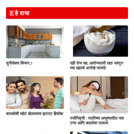
हे वाचा
युनीसेक्स किचन..!
दही रोज खा, आरोग्यदायी रहा! जाणून
घ्या दह्याचे अनोखे फायदे!
बायकोशी खोटं बोलल्यास झटपट हिशोब!
रजोनिवृत्ती : स्त्रीच्या आयुष्यातील नवा
टप्पा आणि बदलांचा प्रवास