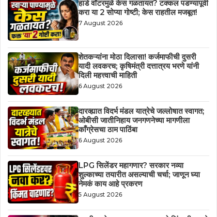
हार्ड वॉटरमुळे केस गळतायत? टक्कल पडण्यापूर्वी
करा या 2 सोप्या गोष्टी; केस राहतील मजबूत!
7 August 2026
शेतकऱ्यांना मोठा दिलासा! कर्जमाफीची दुसरी
यादी लवकरच; कृषिमंत्री दत्तात्रय भरणे यांनी
दिली महत्त्वाची माहिती
6 August 2026
दारव्ह्यात विदर्भ मंडल यात्रेचे जल्लोषात स्वागत;
ओबीसी जातीनिहाय जनगणनेच्या मागणीला
काँग्रेसचा ठाम पाठिंबा
6 August 2026
LPG सिलेंडर महागणार? सरकार नव्या
शुल्काच्या तयारीत असल्याची चर्चा; जाणून घ्या
नेमकं काय आहे प्रकरण
5 August 2026