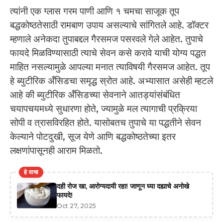
त्यांनी एक ग्लास गरम पाणी आणि १ चमचा साजूक तूप
बद्धकोष्ठतेसाठी रामबाण उपाय असल्याचे सांगितले आहे. डॉक्टर
म्हणाले अनेकदा तुपाबद्दल गैरसमज पसरवले गेले आहेत. तुपाचे
फायदे मिळविण्यासाठी त्याचे सेवन कसे करावे याची योग्य पद्धत
माहित नसल्यामुळे आपल्या मनात त्याविषयी गैरसमज आहेत. तूप
हे ब्युटीरिक अँसिडचा समृद्ध स्रोत आहे. अभ्यासात असेही म्हटले
आहे की ब्युटीरिक अँसिडच्या सेवनाने आतड्यांसंबंधित
चयापचयमध्ये सुधारणा होते, ज्यामुळे मल त्यागाची प्रक्रिया
सोपी व त्रासविरहित होते. यासोबतच तुपाचे या पद्धतीने सेवन
केल्याने पोटदुखी, सूज येणे आणि बद्धकोष्ठतेच्या इतर
लक्षणांपासूनही आराम मिळतो.
हे वाचा
दही रोज खा, आरोग्यदायी रहा! जाणून घ्या दह्याचे अनोखे
फायदे!
Oct 27, 2025