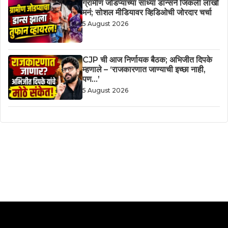
ग्रामीण जोडप्याच्या साध्या डान्सने जिंकली लाखो
मनं; सोशल मीडियावर व्हिडिओची जोरदार चर्चा
5 August 2026
CJP ची आज निर्णायक बैठक; अभिजीत दिपके
म्हणाले – ‘राजकारणात जाण्याची इच्छा नाही,
पण…’
5 August 2026