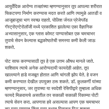
आयुर्वेदिक आरोग्य तज्ज्ञांच्या म्हणण्यानुसार तूप आपल्या शरीरात
चिकटपणा निर्माण करण्यास मदत करते आणि त्यामुळे आतडी व
आजूबाजूचा भाग स्वच्छ राहतो. पोलिश र्जनल प्रेजेग्लॅड
गॅस्ट्रोएन्टेरोलॉजी मध्ये प्रकाशित झालेल्या एका वैज्ञानिक
अभ्यासानुसार, एक ग्लास कोमट पाण्यासोबत एक चमचाभर
तुपाचे सेवन केल्यास बद्धकोष्ठतेची समस्या कमी केली जाऊ
शकते.
पोट साफ करण्यासाठी तूप हे एक उत्तम औषध मानले जाते.
याशिवाय त्याचे अनेक आरोग्यदायी फायदेही आहेत. तूप
खाल्ल्याने हाडे मजबूत होतात आणि चांगली झोप येते. हे वजन
कमी करण्यात देखील उपयुक्त ठरू शकते. डॉ. कुलकर्णी यांच्या
म्हणण्यानुसार, जर तुपाच्या या स्वदेशी रेसिपीद्वारे तुम्हाला अधिक
फायदे मिळवायचे असतील तर सकाळी सकाळी रिकाम्या पोटी
त्याचे सेवन करा. आपणास हवे असल्यास आपण एक चमचाभर
तूप गरम पाण्यात किंवा गरम दुधात मिसळून पिऊ शकता.