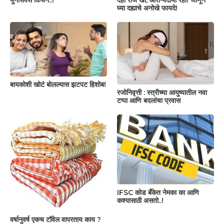
युनीसेक्स किचन..!
दही रोज खा, आरोग्यदायी रहा! जाणून
घ्या दह्याचे अनोखे फायदे!
बायकोशी खोटं बोलल्यास झटपट हिशोब!
रजोनिवृत्ती : स्त्रीच्या आयुष्यातील नवा
टप्पा आणि बदलांचा प्रवास
IFSC कोड बँकेत नेमका का आणि
कश्यासाठी असतो..!
वर्षानुवर्ष एकच टॉवेल वापरताय काय ?