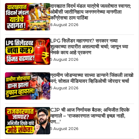
दारव्ह्यात विदर्भ मंडल यात्रेचे जल्लोषात स्वागत;
ओबीसी जातीनिहाय जनगणनेच्या मागणीला
काँग्रेसचा ठाम पाठिंबा
6 August 2026
LPG सिलेंडर महागणार? सरकार नव्या
शुल्काच्या तयारीत असल्याची चर्चा; जाणून घ्या
नेमकं काय आहे प्रकरण
5 August 2026
ग्रामीण जोडप्याच्या साध्या डान्सने जिंकली लाखो
मनं; सोशल मीडियावर व्हिडिओची जोरदार चर्चा
5 August 2026
CJP ची आज निर्णायक बैठक; अभिजीत दिपके
म्हणाले – ‘राजकारणात जाण्याची इच्छा नाही,
पण…’
5 August 2026