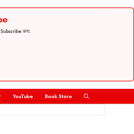
be
च Subscribe करा.
r
YouTube
Book Store