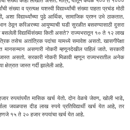
ंची संख्या काही लाखांत असते. मात्र, यातून केवळ ५०० ते १०००
ची संख्या व प्रत्यक्ष यशस्वी विद्यार्थ्यांची संख्या पाहता प्रचंड मोठी
, अशा विद्यार्थ्यांच्या पुढे आर्थिक, सामाजिक प्रश्न उभे ठाकतात.
ाचे भान ठेवून करिअरच्या आयुष्याची घडी सुरळीत बसवण्यासाठी दुसरा
ला बसलेली विद्यार्थिसंख्या किती असते? राज्यभरातून १० ते १२ लाख
ांत्रिक तसेच अतांत्रिक पदांचा यामध्ये समावेश असतो. खासगीपेक्षा
 मानसन्मान असणारी नोकरी म्हणूनदेखील पाहिलं जाते. सरकारी
ल जास्त असतो. सरकारी नोकरी मिळावी म्हणून राज्यभरातील अनेक
या क्षेत्रात जास्त गर्दी झालेली आहे.
हजार रुपयांपर्यंत मासिक खर्च येताे. दोन वेळचे जेवण, खोली भाडे,
षाला जवळपास दीड लाख रुपये प्रतिविद्यार्थी खर्च येत आहे, तर
पट म्हणजे १५ ते २० हजार रुपयांचा खर्च येत आहे.