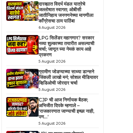
दारव्ह्यात विदर्भ मंडल यात्रेचे
जल्लोषात स्वागत; ओबीसी
जातीनिहाय जनगणनेच्या मागणीला
काँग्रेसचा ठाम पाठिंबा
6 August 2026
LPG सिलेंडर महागणार? सरकार
नव्या शुल्काच्या तयारीत असल्याची
चर्चा; जाणून घ्या नेमकं काय आहे
प्रकरण
5 August 2026
ग्रामीण जोडप्याच्या साध्या डान्सने
जिंकली लाखो मनं; सोशल मीडियावर
व्हिडिओची जोरदार चर्चा
5 August 2026
CJP ची आज निर्णायक बैठक;
अभिजीत दिपके म्हणाले –
‘राजकारणात जाण्याची इच्छा नाही,
पण…’
5 August 2026