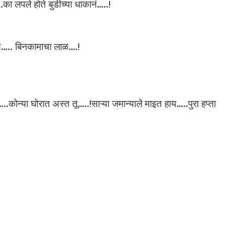
का लपले होते बुडीच्या धाकानं…..!
ाय….. बिनकामाचा लाळ….!
.कोन्या घोरात अस्त तू…..!साऱ्या जमान्याले माइत हाय…..पुरा हप्ता