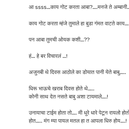
आ ssss…काय गोट करता आबा?….मनजे ते अम्बानी….
काय गोट करता म्हंजे तुमाले हा बुडा गंमत वाटते का
पन आबा तुमची ओयक कशी…??
हं… हे बर विचारलं …!
अजुनबी थे दिवस आठोले का डोयात पानी येते बाबु…..
धिरू भाऊचे खराब दिवस होते थे…..
कोनी साथ देत नसते बाबु अशा टायमाले….!
उनायाचा टाईम होता तो…. मी धुरे धारे पेटून रायलो ह
होत….. मंग म्या पायल मतल हा त आपला धिरु होय….!