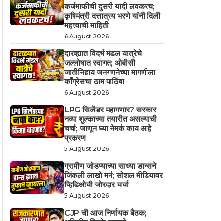
कर्जमाफीची दुसरी यादी लवकरच;
कृषिमंत्री दत्तात्रय भरणे यांनी दिली
महत्त्वाची माहिती
6 August 2026
दारव्ह्यात विदर्भ मंडल यात्रेचे
जल्लोषात स्वागत; ओबीसी
जातीनिहाय जनगणनेच्या मागणीला
काँग्रेसचा ठाम पाठिंबा
6 August 2026
LPG सिलेंडर महागणार? सरकार
नव्या शुल्काच्या तयारीत असल्याची
चर्चा; जाणून घ्या नेमकं काय आहे
प्रकरण
5 August 2026
ग्रामीण जोडप्याच्या साध्या डान्सने
जिंकली लाखो मनं; सोशल मीडियावर
व्हिडिओची जोरदार चर्चा
5 August 2026
CJP ची आज निर्णायक बैठक;