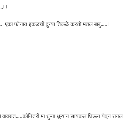
!!!
य…..! एका फोनात इकळची दुन्या तिकळे करतो मतल बाबु…..!
ोतो वावरात…..कोनितरी मा धुऱ्या धूऱ्यान सायकल घिऊन येवून रायल