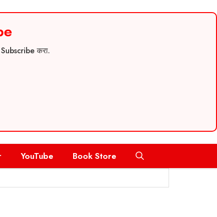
be
च Subscribe करा.
r
YouTube
Book Store