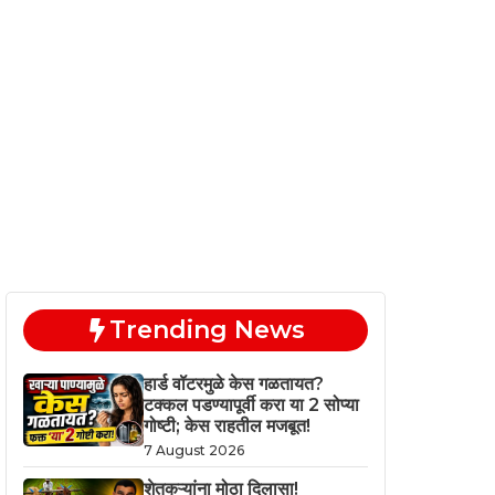
Trending News
हार्ड वॉटरमुळे केस गळतायत?
टक्कल पडण्यापूर्वी करा या 2 सोप्या
गोष्टी; केस राहतील मजबूत!
7 August 2026
शेतकऱ्यांना मोठा दिलासा!