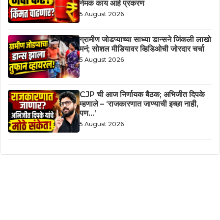
नेमकं काय आहे प्रकरण
5 August 2026
ग्रामीण जोडप्याच्या साध्या डान्सने जिंकली लाखो
मनं; सोशल मीडियावर व्हिडिओची जोरदार चर्चा
5 August 2026
CJP ची आज निर्णायक बैठक; अभिजीत दिपके
म्हणाले – ‘राजकारणात जाण्याची इच्छा नाही,
पण…’
5 August 2026