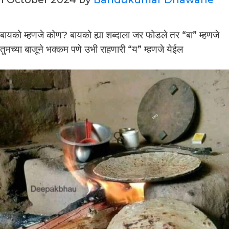
बायको म्हणजे कोण? बायको ह्या शब्दाला जर फोडले तर “बा” म्हणजे
तुमच्या बाजूने भक्कम पणे उभी राहणारी “य” म्हणजे येईल