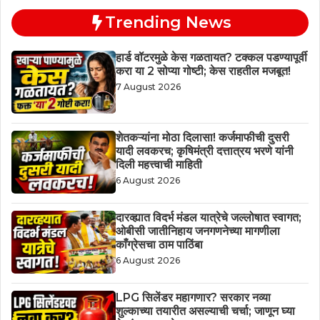
Trending News
हार्ड वॉटरमुळे केस गळतायत? टक्कल पडण्यापूर्वी
करा या 2 सोप्या गोष्टी; केस राहतील मजबूत!
7 August 2026
शेतकऱ्यांना मोठा दिलासा! कर्जमाफीची दुसरी
यादी लवकरच; कृषिमंत्री दत्तात्रय भरणे यांनी
दिली महत्त्वाची माहिती
6 August 2026
दारव्ह्यात विदर्भ मंडल यात्रेचे जल्लोषात स्वागत;
ओबीसी जातीनिहाय जनगणनेच्या मागणीला
काँग्रेसचा ठाम पाठिंबा
6 August 2026
LPG सिलेंडर महागणार? सरकार नव्या
शुल्काच्या तयारीत असल्याची चर्चा; जाणून घ्या