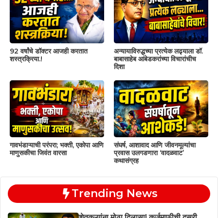
92 वर्षांचे डॉक्टर आजही करतात
अन्यायाविरुद्धच्या प्रत्येक लढ्याला डॉ.
शस्त्रक्रिया.!
बाबासाहेब आंबेडकरांच्या विचारांचीच
दिशा
गावभंडाऱ्याची परंपरा; भक्ती, एकोपा आणि
संघर्ष, आशावाद आणि जीवनमूल्यांचा
माणुसकीचा जिवंत वारसा
प्रवास उलगडणारा ‘वादळवाट’
कथासंग्रह
Trending News
शेतकऱ्यांना मोठा दिलासा! कर्जमाफीची दुसरी