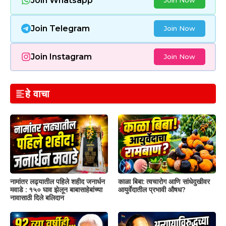
Join Whatsapp
Join Now
Join Telegram
Join Now
Join Instagram
Join Now
हे वाचा
नामांतर लढ्यातील पहिले शहीद जनार्धन
काळा बिबा: त्वचारोग आणि सांधेदुखीवर
मवाडे : १५० घाव झेलून बाबासाहेबांच्या
आयुर्वेदातील प्रभावी औषध?
नावासाठी दिले बलिदान