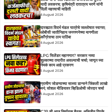
यादी लवकरच; कृषिमंत्री दत्तात्रय भरणे यांनी
दिली महत्त्वाची माहिती
6 August 2026
दारव्ह्यात विदर्भ मंडल यात्रेचे जल्लोषात स्वागत;
ओबीसी जातीनिहाय जनगणनेच्या मागणीला
काँग्रेसचा ठाम पाठिंबा
6 August 2026
LPG सिलेंडर महागणार? सरकार नव्या
शुल्काच्या तयारीत असल्याची चर्चा; जाणून घ्या
नेमकं काय आहे प्रकरण
5 August 2026
ग्रामीण जोडप्याच्या साध्या डान्सने जिंकली लाखो
मनं; सोशल मीडियावर व्हिडिओची जोरदार चर्चा
5 August 2026
CJP ची आज निर्णायक बैठक; अभिजीत दिपके