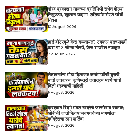
गौरव प्रकाशन न्यूजच्या प्रतिनिधी सभेत मोठ्या
नियुक्त्या; खुबराम चव्हाण, शशिकांत रोडगे यांची
निवड
10 August 2026
हार्ड वॉटरमुळे केस गळतायत? टक्कल पडण्यापूर्वी
करा या 2 सोप्या गोष्टी; केस राहतील मजबूत!
7 August 2026
शेतकऱ्यांना मोठा दिलासा! कर्जमाफीची दुसरी
यादी लवकरच; कृषिमंत्री दत्तात्रय भरणे यांनी
दिली महत्त्वाची माहिती
6 August 2026
दारव्ह्यात विदर्भ मंडल यात्रेचे जल्लोषात स्वागत;
ओबीसी जातीनिहाय जनगणनेच्या मागणीला
काँग्रेसचा ठाम पाठिंबा
6 August 2026