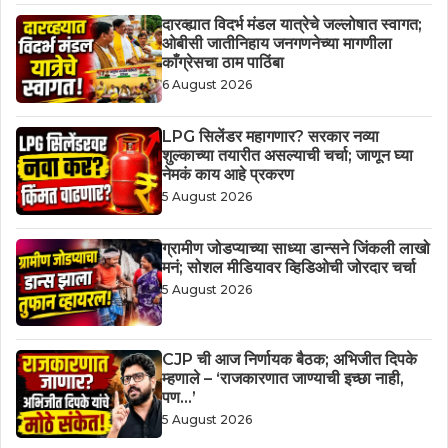
दारव्ह्यात विदर्भ मंडल यात्रेचे जल्लोषात स्वागत;
ओबीसी जातीनिहाय जनगणनेच्या मागणीला
काँग्रेसचा ठाम पाठिंबा
6 August 2026
LPG सिलेंडर महागणार? सरकार नव्या
शुल्काच्या तयारीत असल्याची चर्चा; जाणून घ्या
नेमकं काय आहे प्रकरण
5 August 2026
ग्रामीण जोडप्याच्या साध्या डान्सने जिंकली लाखो
मनं; सोशल मीडियावर व्हिडिओची जोरदार चर्चा
5 August 2026
CJP ची आज निर्णायक बैठक; अभिजीत दिपके
म्हणाले – ‘राजकारणात जाण्याची इच्छा नाही,
पण…’
5 August 2026