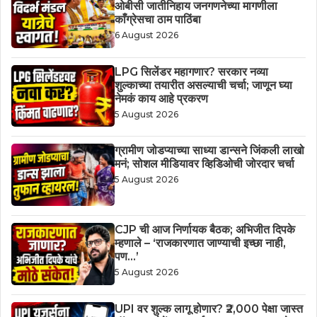
ओबीसी जातीनिहाय जनगणनेच्या मागणीला
काँग्रेसचा ठाम पाठिंबा
6 August 2026
LPG सिलेंडर महागणार? सरकार नव्या
शुल्काच्या तयारीत असल्याची चर्चा; जाणून घ्या
नेमकं काय आहे प्रकरण
5 August 2026
ग्रामीण जोडप्याच्या साध्या डान्सने जिंकली लाखो
मनं; सोशल मीडियावर व्हिडिओची जोरदार चर्चा
5 August 2026
CJP ची आज निर्णायक बैठक; अभिजीत दिपके
म्हणाले – ‘राजकारणात जाण्याची इच्छा नाही,
पण…’
5 August 2026
UPI वर शुल्क लागू होणार? ₹2,000 पेक्षा जास्त