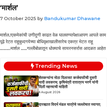
‘मार्शल’
7 October 2025
by
Bandukumar Dhawane
मार्शल.!एकमेकांची उणीदुणी काढत वेळ घालवण्यापेक्षाआपण आपले काम
पूढे रेटत राहूबुध्दगयेच्या बोधिवृक्षाखालीसारेच एकत्र भेटत राहू
……….मार्शल ……गल्लीबोळातून धोक्याचे सायरनसर्रास आदळत आहेत
Trending News
शेतकऱ्यांना मोठा दिलासा! कर्जमाफीची दुसरी
यादी लवकरच; कृषिमंत्री दत्तात्रय भरणे यांनी
दिली महत्त्वाची माहिती
6 August 2026
दारव्ह्यात विदर्भ मंडल यात्रेचे जल्लोषात स्वागत;