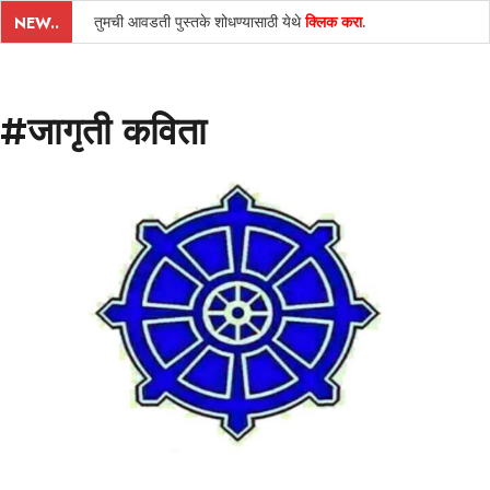
तुमची आवडती पुस्तके शोधण्यासाठी येथे
क्लिक करा
.
NEW..
#जागृती कविता