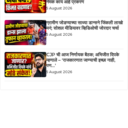
नेमकं काय आहे प्रकरण
5 August 2026
ग्रामीण जोडप्याच्या साध्या डान्सने जिंकली लाखो
मनं; सोशल मीडियावर व्हिडिओची जोरदार चर्चा
5 August 2026
CJP ची आज निर्णायक बैठक; अभिजीत दिपके
म्हणाले – ‘राजकारणात जाण्याची इच्छा नाही,
पण…’
5 August 2026