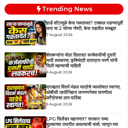
Trending News
हार्ड वॉटरमुळे केस गळतायत? टक्कल पडण्यापूर्वी
करा या 2 सोप्या गोष्टी; केस राहतील मजबूत!
7 August 2026
शेतकऱ्यांना मोठा दिलासा! कर्जमाफीची दुसरी
यादी लवकरच; कृषिमंत्री दत्तात्रय भरणे यांनी
दिली महत्त्वाची माहिती
6 August 2026
दारव्ह्यात विदर्भ मंडल यात्रेचे जल्लोषात स्वागत;
ओबीसी जातीनिहाय जनगणनेच्या मागणीला
काँग्रेसचा ठाम पाठिंबा
6 August 2026
LPG सिलेंडर महागणार? सरकार नव्या
शुल्काच्या तयारीत असल्याची चर्चा; जाणून घ्या