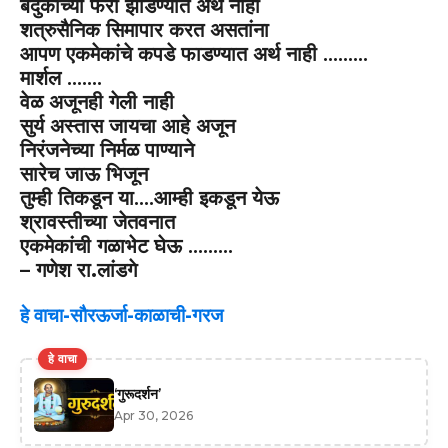
बंदुकीच्या फैरी झाडण्यात अर्थ नाही
शत्रुसैनिक सिमापार करत असतांना
आपण एकमेकांचे कपडे फाडण्यात अर्थ नाही ………
मार्शल …….
वेळ अजूनही गेली नाही
सुर्य अस्तास जायचा आहे अजून
निरंजनेच्या निर्मळ पाण्याने
सारेच जाऊ भिजून
तुम्ही तिकडून या….आम्ही इकडून येऊ
श्रावस्तीच्या जेतवनात
एकमेकांची गळाभेट घेऊ ………
–
गणेश रा.लांडगे
हे वाचा-सौरऊर्जा-काळाची-गरज
हे वाचा
‘गुरूदर्शन’
Apr 30, 2026