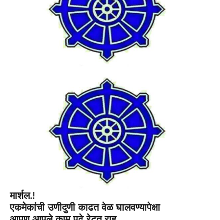
मार्शल.!
एकमेकांची उणीदुणी काढत वेळ घालवण्यापेक्षा
आपण आपले काम पूढे रेटत राहू