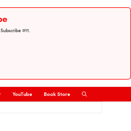
be
च Subscribe करा.
r
YouTube
Book Store