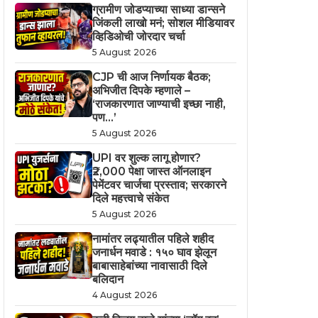
ग्रामीण जोडप्याच्या साध्या डान्सने
जिंकली लाखो मनं; सोशल मीडियावर
व्हिडिओची जोरदार चर्चा
5 August 2026
CJP ची आज निर्णायक बैठक;
अभिजीत दिपके म्हणाले –
‘राजकारणात जाण्याची इच्छा नाही,
पण…’
5 August 2026
UPI वर शुल्क लागू होणार?
₹2,000 पेक्षा जास्त ऑनलाइन
पेमेंटवर चार्जचा प्रस्ताव; सरकारने
दिले महत्त्वाचे संकेत
5 August 2026
नामांतर लढ्यातील पहिले शहीद
जनार्धन मवाडे : १५० घाव झेलून
बाबासाहेबांच्या नावासाठी दिले
बलिदान
4 August 2026