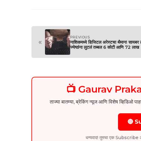
PREVIOUS
«
नाशिकमध्ये डिजिटल अरेस्टचा थैमान! सायबर ठ
ज्येष्ठांना लुटलं तब्बल 6 कोटी आणि 72 लाख
📺 Gaurav Pra
ताज्या बातम्या, ब्रेकिंग न्यूज आणि विशेष व्ह
🔴 S
धन्यवाद! तुमचा एक Subscribe आम्हा