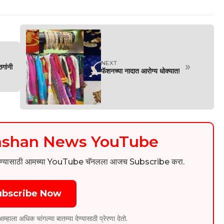
NEXT
»
गांनी
फॅशनच्या नादात आरोग्य धोक्यात!
kashan News YouTube
िडिओ पाहण्यासाठी आमच्या YouTube चॅनलला आजच Subscribe करा.
ubscribe Now
ला अधिक चांगल्या बातम्या देण्यासाठी प्रेरणा देतो.