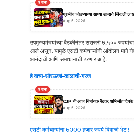
हे वाचा
ग्रामीण जोडप्याच्या साध्या डान्सने जिंकली ल
Aug 5, 2026
उपमुख्यमंत्र्यांच्या बैठकीनंतर सरासरी ७,५०० रुपयांच
आले असून, यामुळे एसटी कर्मचाऱ्यांनी आंदोलन मागे घे
आनंदाची आणि समाधानाची ठरणार आहे.
हे वाचा-सौरऊर्जा-काळाची-गरज
हे वाचा
CJP ची आज निर्णायक बैठक; अभिजीत दिपके म्
Aug 5, 2026
एसटी कर्मचाऱ्यांना 6000 हजार रुपये दिवाळी भेट !