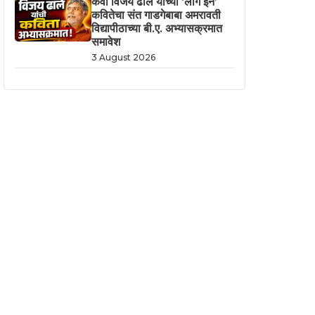
कवी विजय ढाले यांच्या ‘लॉग इन’
कवितेचा संत गाडगेबाबा अमरावती
विद्यापीठाच्या बी.ए. अभ्यासक्रमात
समावेश
3 August 2026