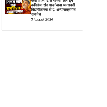
कवी विजय ढाले यांच्या ‘लॉग इन’
कवितेचा संत गाडगेबाबा अमरावती
विद्यापीठाच्या बी.ए. अभ्यासक्रमात
समावेश
3 August 2026