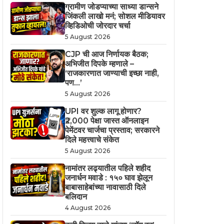
ग्रामीण जोडप्याच्या साध्या डान्सने
जिंकली लाखो मनं; सोशल मीडियावर
व्हिडिओची जोरदार चर्चा
5 August 2026
CJP ची आज निर्णायक बैठक;
अभिजीत दिपके म्हणाले –
‘राजकारणात जाण्याची इच्छा नाही,
पण…’
5 August 2026
UPI वर शुल्क लागू होणार?
₹2,000 पेक्षा जास्त ऑनलाइन
पेमेंटवर चार्जचा प्रस्ताव; सरकारने
दिले महत्त्वाचे संकेत
5 August 2026
नामांतर लढ्यातील पहिले शहीद
जनार्धन मवाडे : १५० घाव झेलून
बाबासाहेबांच्या नावासाठी दिले
बलिदान
4 August 2026