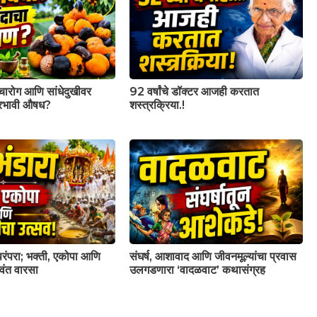
वचारोग आणि सांधेदुखीवर
92 वर्षांचे डॉक्टर आजही करतात
प्रभावी औषध?
शस्त्रक्रिया.!
परंपरा; भक्ती, एकोपा आणि
संघर्ष, आशावाद आणि जीवनमूल्यांचा प्रवास
वंत वारसा
उलगडणारा ‘वादळवाट’ कथासंग्रह