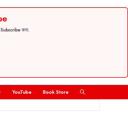
be
च Subscribe करा.
r
YouTube
Book Store