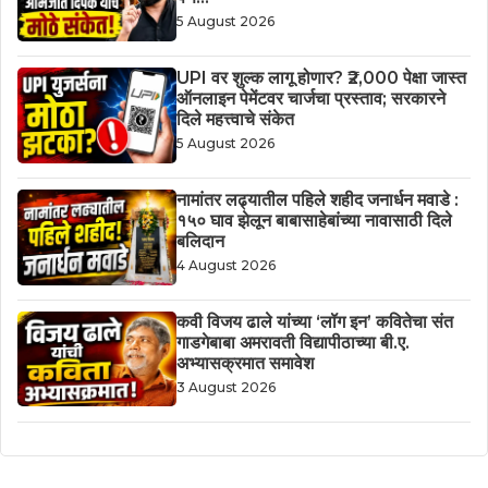
5 August 2026
UPI वर शुल्क लागू होणार? ₹2,000 पेक्षा जास्त
ऑनलाइन पेमेंटवर चार्जचा प्रस्ताव; सरकारने
दिले महत्त्वाचे संकेत
5 August 2026
नामांतर लढ्यातील पहिले शहीद जनार्धन मवाडे :
१५० घाव झेलून बाबासाहेबांच्या नावासाठी दिले
बलिदान
4 August 2026
कवी विजय ढाले यांच्या ‘लॉग इन’ कवितेचा संत
गाडगेबाबा अमरावती विद्यापीठाच्या बी.ए.
अभ्यासक्रमात समावेश
3 August 2026