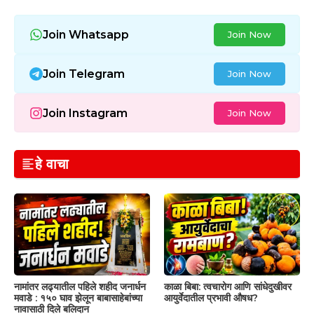
Join Whatsapp
Join Now
Join Telegram
Join Now
Join Instagram
Join Now
हे वाचा
नामांतर लढ्यातील पहिले शहीद जनार्धन
काळा बिबा: त्वचारोग आणि सांधेदुखीवर
मवाडे : १५० घाव झेलून बाबासाहेबांच्या
आयुर्वेदातील प्रभावी औषध?
नावासाठी दिले बलिदान