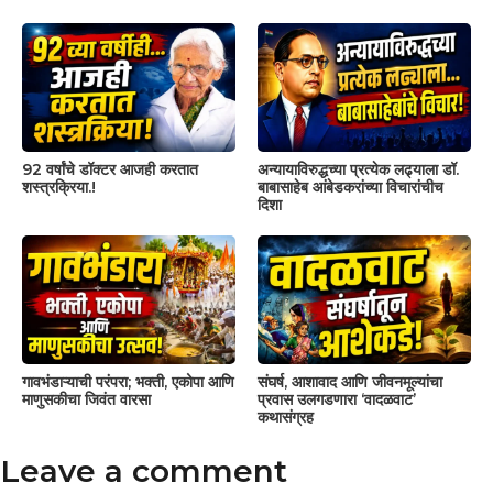
92 वर्षांचे डॉक्टर आजही करतात
अन्यायाविरुद्धच्या प्रत्येक लढ्याला डॉ.
शस्त्रक्रिया.!
बाबासाहेब आंबेडकरांच्या विचारांचीच
दिशा
गावभंडाऱ्याची परंपरा; भक्ती, एकोपा आणि
संघर्ष, आशावाद आणि जीवनमूल्यांचा
माणुसकीचा जिवंत वारसा
प्रवास उलगडणारा ‘वादळवाट’
कथासंग्रह
Leave a comment