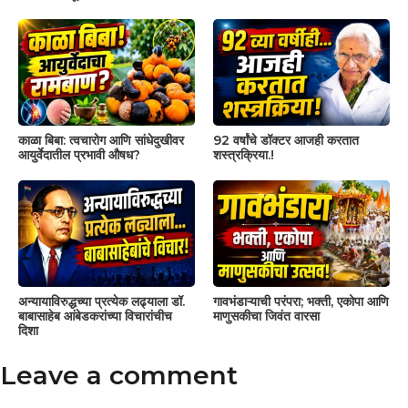
काळा बिबा: त्वचारोग आणि सांधेदुखीवर
92 वर्षांचे डॉक्टर आजही करतात
आयुर्वेदातील प्रभावी औषध?
शस्त्रक्रिया.!
अन्यायाविरुद्धच्या प्रत्येक लढ्याला डॉ.
गावभंडाऱ्याची परंपरा; भक्ती, एकोपा आणि
बाबासाहेब आंबेडकरांच्या विचारांचीच
माणुसकीचा जिवंत वारसा
दिशा
Leave a comment