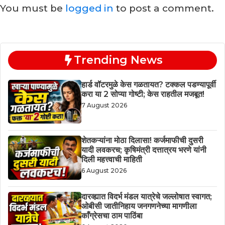
You must be
logged in
to post a comment.
Trending News
हार्ड वॉटरमुळे केस गळतायत? टक्कल पडण्यापूर्वी
करा या 2 सोप्या गोष्टी; केस राहतील मजबूत!
7 August 2026
शेतकऱ्यांना मोठा दिलासा! कर्जमाफीची दुसरी
यादी लवकरच; कृषिमंत्री दत्तात्रय भरणे यांनी
दिली महत्त्वाची माहिती
6 August 2026
दारव्ह्यात विदर्भ मंडल यात्रेचे जल्लोषात स्वागत;
ओबीसी जातीनिहाय जनगणनेच्या मागणीला
काँग्रेसचा ठाम पाठिंबा