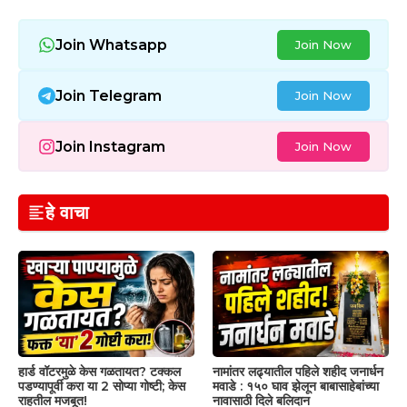
Join Whatsapp
Join Now
Join Telegram
Join Now
Join Instagram
Join Now
हे वाचा
हार्ड वॉटरमुळे केस गळतायत? टक्कल
नामांतर लढ्यातील पहिले शहीद जनार्धन
पडण्यापूर्वी करा या 2 सोप्या गोष्टी; केस
मवाडे : १५० घाव झेलून बाबासाहेबांच्या
राहतील मजबूत!
नावासाठी दिले बलिदान