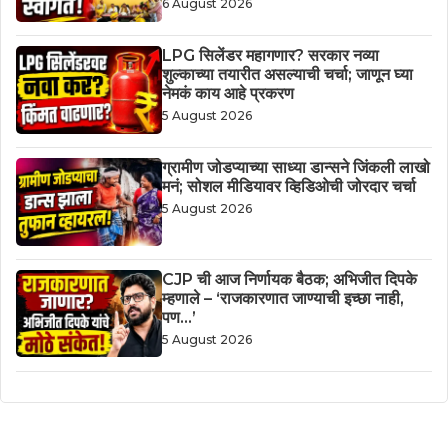
6 August 2026
LPG सिलेंडर महागणार? सरकार नव्या
शुल्काच्या तयारीत असल्याची चर्चा; जाणून घ्या
नेमकं काय आहे प्रकरण
5 August 2026
ग्रामीण जोडप्याच्या साध्या डान्सने जिंकली लाखो
मनं; सोशल मीडियावर व्हिडिओची जोरदार चर्चा
5 August 2026
CJP ची आज निर्णायक बैठक; अभिजीत दिपके
म्हणाले – ‘राजकारणात जाण्याची इच्छा नाही,
पण…’
5 August 2026