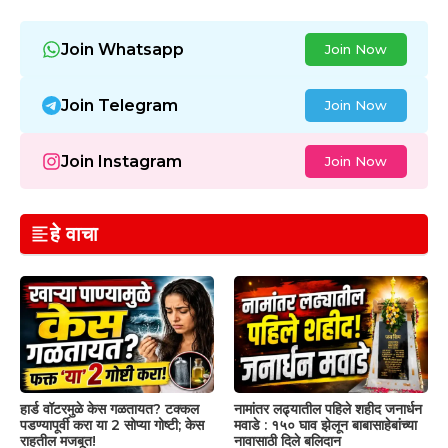
Join Whatsapp
Join Now
Join Telegram
Join Now
Join Instagram
Join Now
हे वाचा
हार्ड वॉटरमुळे केस गळतायत? टक्कल
नामांतर लढ्यातील पहिले शहीद जनार्धन
पडण्यापूर्वी करा या 2 सोप्या गोष्टी; केस
मवाडे : १५० घाव झेलून बाबासाहेबांच्या
राहतील मजबूत!
नावासाठी दिले बलिदान