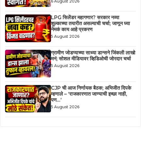
6 August 2026
LPG सिलेंडर महागणार? सरकार नव्या
शुल्काच्या तयारीत असल्याची चर्चा; जाणून घ्या
नेमकं काय आहे प्रकरण
5 August 2026
ग्रामीण जोडप्याच्या साध्या डान्सने जिंकली लाखो
मनं; सोशल मीडियावर व्हिडिओची जोरदार चर्चा
5 August 2026
CJP ची आज निर्णायक बैठक; अभिजीत दिपके
म्हणाले – ‘राजकारणात जाण्याची इच्छा नाही,
पण…’
5 August 2026