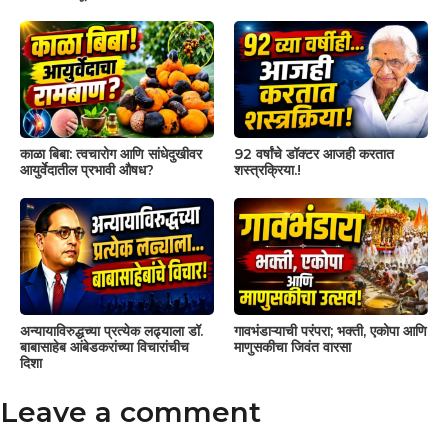
काळा बिबा: त्वचारोग आणि सांधेदुखीवर
92 वर्षांचे डॉक्टर आजही करतात
आयुर्वेदातील प्रभावी औषध?
शस्त्रक्रिया.!
अन्यायाविरुद्धच्या प्रत्येक लढ्याला डॉ.
गावभंडाऱ्याची परंपरा; भक्ती, एकोपा आणि
बाबासाहेब आंबेडकरांच्या विचारांचीच
माणुसकीचा जिवंत वारसा
दिशा
Leave a comment