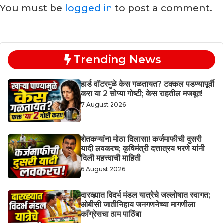
You must be
logged in
to post a comment.
Trending News
हार्ड वॉटरमुळे केस गळतायत? टक्कल पडण्यापूर्वी
करा या 2 सोप्या गोष्टी; केस राहतील मजबूत!
7 August 2026
शेतकऱ्यांना मोठा दिलासा! कर्जमाफीची दुसरी
यादी लवकरच; कृषिमंत्री दत्तात्रय भरणे यांनी
दिली महत्त्वाची माहिती
6 August 2026
दारव्ह्यात विदर्भ मंडल यात्रेचे जल्लोषात स्वागत;
ओबीसी जातीनिहाय जनगणनेच्या मागणीला
काँग्रेसचा ठाम पाठिंबा