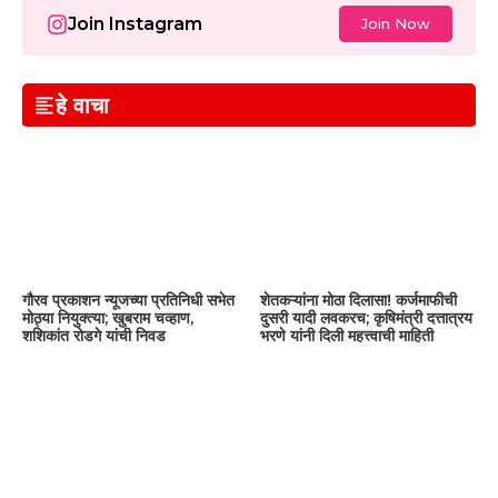
Join Instagram
Join Now
हे वाचा
गौरव प्रकाशन न्यूजच्या प्रतिनिधी सभेत
शेतकऱ्यांना मोठा दिलासा! कर्जमाफीची
मोठ्या नियुक्त्या; खुबराम चव्हाण,
दुसरी यादी लवकरच; कृषिमंत्री दत्तात्रय
शशिकांत रोडगे यांची निवड
भरणे यांनी दिली महत्त्वाची माहिती