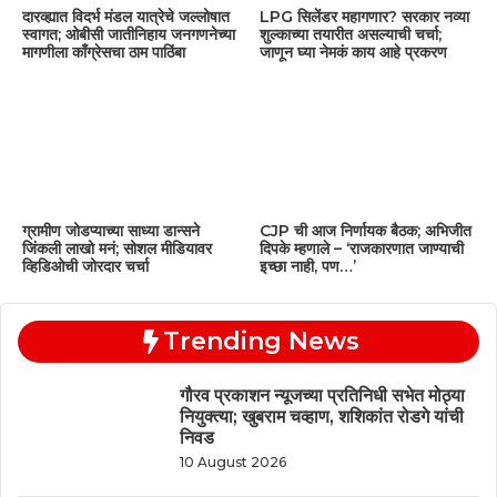
दारव्ह्यात विदर्भ मंडल यात्रेचे जल्लोषात
LPG सिलेंडर महागणार? सरकार नव्या
स्वागत; ओबीसी जातीनिहाय जनगणनेच्या
शुल्काच्या तयारीत असल्याची चर्चा;
मागणीला काँग्रेसचा ठाम पाठिंबा
जाणून घ्या नेमकं काय आहे प्रकरण
ग्रामीण जोडप्याच्या साध्या डान्सने
CJP ची आज निर्णायक बैठक; अभिजीत
जिंकली लाखो मनं; सोशल मीडियावर
दिपके म्हणाले – ‘राजकारणात जाण्याची
व्हिडिओची जोरदार चर्चा
इच्छा नाही, पण…’
Trending News
गौरव प्रकाशन न्यूजच्या प्रतिनिधी सभेत मोठ्या
नियुक्त्या; खुबराम चव्हाण, शशिकांत रोडगे यांची
निवड
10 August 2026