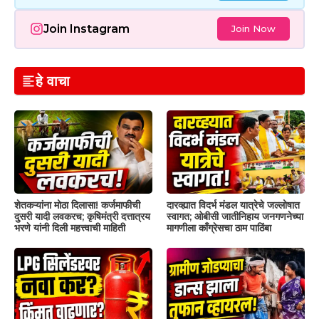
Join Instagram
Join Now
हे वाचा
शेतकऱ्यांना मोठा दिलासा! कर्जमाफीची
दारव्ह्यात विदर्भ मंडल यात्रेचे जल्लोषात
दुसरी यादी लवकरच; कृषिमंत्री दत्तात्रय
स्वागत; ओबीसी जातीनिहाय जनगणनेच्या
भरणे यांनी दिली महत्त्वाची माहिती
मागणीला काँग्रेसचा ठाम पाठिंबा