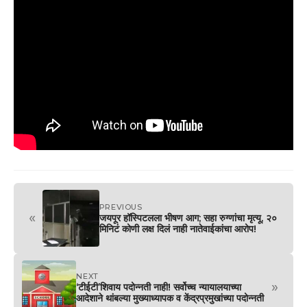
PREVIOUS
«
जयपूर हॉस्पिटलला भीषण आग; सहा रुग्णांचा मृत्यू, २०
मिनिटं कोणी लक्ष दिलं नाही नातेवाईकांचा आरोप!
NEXT
»
‘टीईटी’शिवाय पदोन्नती नाही! सर्वोच्च न्यायालयाच्या
आदेशाने थांबल्या मुख्याध्यापक व केंद्रप्रमुखांच्या पदोन्नती