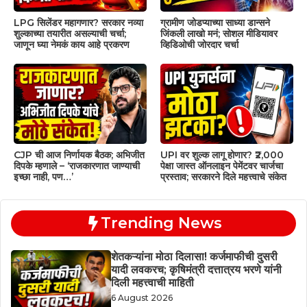
LPG सिलेंडर महागणार? सरकार नव्या
ग्रामीण जोडप्याच्या साध्या डान्सने
शुल्काच्या तयारीत असल्याची चर्चा;
जिंकली लाखो मनं; सोशल मीडियावर
जाणून घ्या नेमकं काय आहे प्रकरण
व्हिडिओची जोरदार चर्चा
CJP ची आज निर्णायक बैठक; अभिजीत
UPI वर शुल्क लागू होणार? ₹2,000
दिपके म्हणाले – ‘राजकारणात जाण्याची
पेक्षा जास्त ऑनलाइन पेमेंटवर चार्जचा
इच्छा नाही, पण…’
प्रस्ताव; सरकारने दिले महत्त्वाचे संकेत
Trending News
शेतकऱ्यांना मोठा दिलासा! कर्जमाफीची दुसरी
यादी लवकरच; कृषिमंत्री दत्तात्रय भरणे यांनी
दिली महत्त्वाची माहिती
6 August 2026