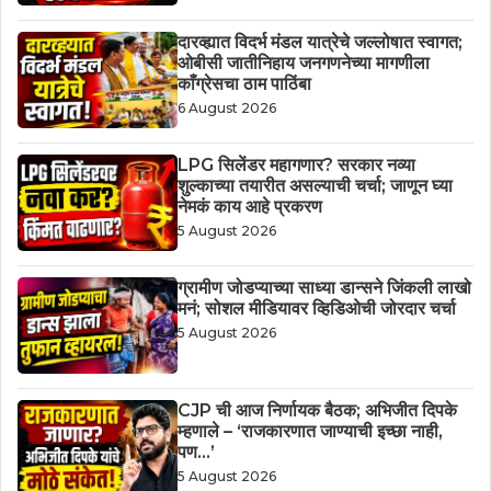
दारव्ह्यात विदर्भ मंडल यात्रेचे जल्लोषात स्वागत;
ओबीसी जातीनिहाय जनगणनेच्या मागणीला
काँग्रेसचा ठाम पाठिंबा
6 August 2026
LPG सिलेंडर महागणार? सरकार नव्या
शुल्काच्या तयारीत असल्याची चर्चा; जाणून घ्या
नेमकं काय आहे प्रकरण
5 August 2026
ग्रामीण जोडप्याच्या साध्या डान्सने जिंकली लाखो
मनं; सोशल मीडियावर व्हिडिओची जोरदार चर्चा
5 August 2026
CJP ची आज निर्णायक बैठक; अभिजीत दिपके
म्हणाले – ‘राजकारणात जाण्याची इच्छा नाही,
पण…’
5 August 2026